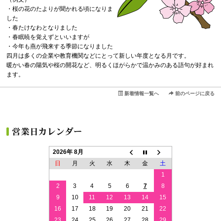
・桜の花のたよりが聞かれる頃になりま
した
・春たけなわとなりました
・春眠暁を覚えずといいますが
・今年も燕が飛来する季節になりました
四月は多くの企業や教育機関などにとって新しい年度となる月です。
暖かい春の陽気や桜の開花など、明るくほがらかで温かみのある語句が好まれ
ます。
新着情報一覧へ
前のページに戻る
2026年 8月
日
月
火
水
木
金
土
1
2
3
4
5
6
7
8
9
10
11
12
13
14
15
16
17
18
19
20
21
22
23
24
25
26
27
28
29