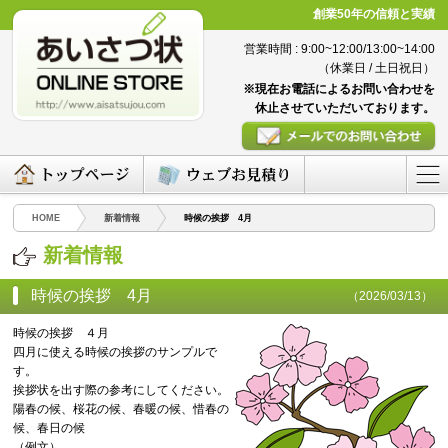
創業50年の信頼と実績
営業時間 : 9:00~12:00/13:00~14:00
（休業日 / 土日祝日）
※現在お電話によるお問い合わせを
休止させていただいております。
HOME
新着情報
時候の挨拶 4月
新着情報
時候の挨拶 4月
（2026/03/13）
時候の挨拶 ４月
四月に使える時候の挨拶のサンプルで
す。
挨拶状を出す際の参考にしてください。
陽春の候、桜花の候、春暖の候、惜春の
候、春日の候
（例文）