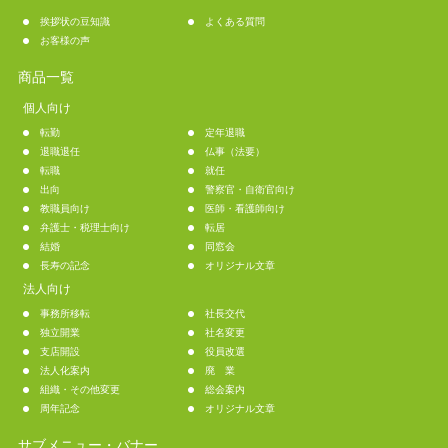
挨拶状の豆知識
よくある質問
お客様の声
商品一覧
個人向け
転勤
定年退職
退職退任
仏事（法要）
転職
就任
出向
警察官・自衛官向け
教職員向け
医師・看護師向け
弁護士・税理士向け
転居
結婚
同窓会
長寿の記念
オリジナル文章
法人向け
事務所移転
社長交代
独立開業
社名変更
支店開設
役員改選
法人化案内
廃 業
組織・その他変更
総会案内
周年記念
オリジナル文章
サブメニュー・バナー