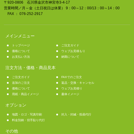
〒920-0806 石川県金沢市神宮寺3-4-17
営業時間／月～金（土日祝日は休業） 9：00～12：00/13：00～14：00
FAX ： 076-252-2917
メインメニュー
トップページ
ご注文ガイド
価格について
ウェブお見積もり
お支払い方法
納期について
注文方法・価格・商品見本
ご注文ガイド
FAXでのご注文
追加のご注文
返品・交換・キャンセル
価格について
ウェブお見積り
用紙・商品イメージ
書体イメージ
オプション
地図・ロゴ・写真印刷
封入・封緘・投函代行
料金別納・切手貼り代行
その他