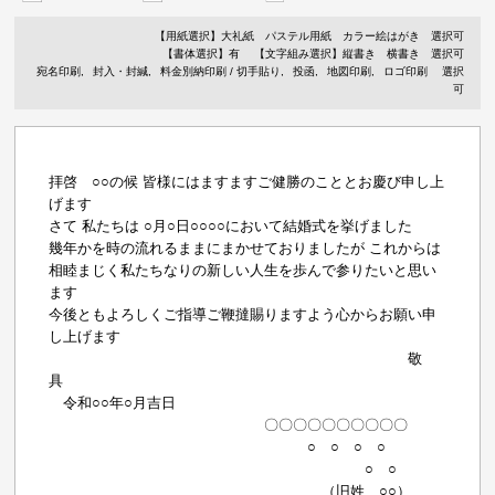
【用紙選択】
大礼紙
パステル用紙
カラー絵はがき
選択可
【書体選択】有
【文字組み選択】縦書き 横書き 選択可
宛名印刷
封入・封緘
料金別納印刷 / 切手貼り
投函
地図印刷
ロゴ印刷
選択
可
拝啓 ○○の候 皆様にはますますご健勝のこととお慶び申し上
げます
さて 私たちは ○月○日○○○○において結婚式を挙げました
幾年かを時の流れるままにまかせておりましたが これからは
相睦まじく私たちなりの新しい人生を歩んで参りたいと思い
ます
今後ともよろしくご指導ご鞭撻賜りますよう心からお願い申
し上げます
敬
具
令和○○年○月吉日
〇〇〇〇〇〇〇〇〇〇
○ ○ ○ ○
○ ○
（旧姓 ○○）