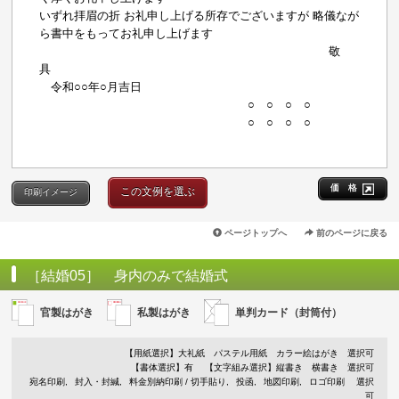
いずれ拝眉の折 お礼申し上げる所存でございますが 略儀なが
ら書中をもってお礼申し上げます
敬
具
令和○○年○月吉日
○ ○ ○ ○
○ ○ ○ ○
価 格
この文例を選ぶ
印刷イメージ
ページトップへ
前のページに戻る
［結婚05］ 身内のみで結婚式
官製はがき
私製はがき
単判カード（封筒付）
【用紙選択】
大礼紙
パステル用紙
カラー絵はがき
選択可
【書体選択】有
【文字組み選択】縦書き 横書き 選択可
宛名印刷
封入・封緘
料金別納印刷 / 切手貼り
投函
地図印刷
ロゴ印刷
選択
可