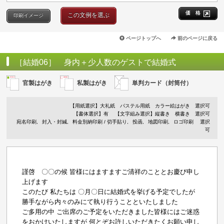
価 格
この文例を選ぶ
印刷イメージ
ページトップへ
前のページに戻る
［結婚06］ 身内＋少人数のゲストで結婚式
官製はがき
私製はがき
単判カード（封筒付）
【用紙選択】
大礼紙
パステル用紙
カラー絵はがき
選択可
【書体選択】有
【文字組み選択】縦書き 横書き 選択可
宛名印刷
封入・封緘
料金別納印刷 / 切手貼り
投函
地図印刷
ロゴ印刷
選択
可
謹啓 〇〇の候 皆様にはますますご清祥のこととお慶び申し
上げます
このたび 私たちは 〇月〇日に結婚式を挙げる予定でしたが
勝手ながら内々のみにて執り行うことといたしました
ご多用の中 ご出席のご予定をいただきました皆様にはご迷惑
をおかけいたしますが 何とぞお許しいただきたくお願い申し