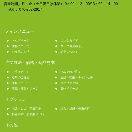
営業時間／月～金（土日祝日は休業） 9：00～12：00/13：00～14：00
FAX ： 076-252-2917
メインメニュー
トップページ
ご注文ガイド
価格について
ウェブお見積もり
お支払い方法
納期について
注文方法・価格・商品見本
ご注文ガイド
FAXでのご注文
追加のご注文
返品・交換・キャンセル
価格について
ウェブお見積り
用紙・商品イメージ
書体イメージ
オプション
地図・ロゴ・写真印刷
封入・封緘・投函代行
料金別納・切手貼り代行
その他