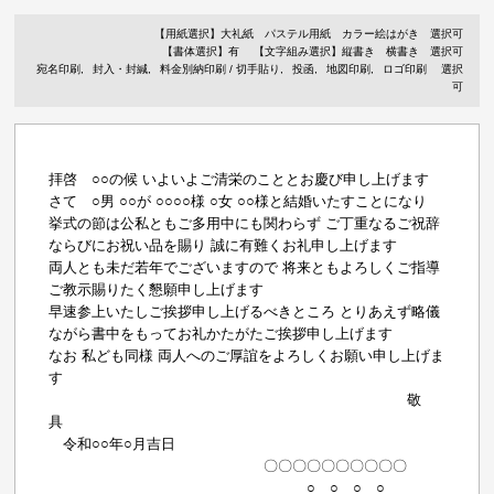
【用紙選択】
大礼紙
パステル用紙
カラー絵はがき
選択可
【書体選択】有
【文字組み選択】縦書き 横書き 選択可
宛名印刷
封入・封緘
料金別納印刷 / 切手貼り
投函
地図印刷
ロゴ印刷
選択
可
拝啓 ○○の候 いよいよご清栄のこととお慶び申し上げます
さて ○男 ○○が ○○○○様 ○女 ○○様と結婚いたすことになり
挙式の節は公私ともご多用中にも関わらず ご丁重なるご祝辞
ならびにお祝い品を賜り 誠に有難くお礼申し上げます
両人とも未だ若年でございますので 将来ともよろしくご指導
ご教示賜りたく懇願申し上げます
早速参上いたしご挨拶申し上げるべきところ とりあえず略儀
ながら書中をもってお礼かたがたご挨拶申し上げます
なお 私ども同様 両人へのご厚誼をよろしくお願い申し上げま
す
敬
具
令和○○年○月吉日
〇〇〇〇〇〇〇〇〇〇
○ ○ ○ ○