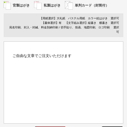
官製はがき
私製はがき
単判カード（封筒付）
【用紙選択】
大礼紙
パステル用紙
カラー絵はがき
選択可
【書体選択】有
【文字組み選択】縦書き 横書き 選択可
宛名印刷
封入・封緘
料金別納印刷 / 切手貼り
投函
地図印刷
ロゴ印刷
選択
可
ご自由な文章でご注文いただけます