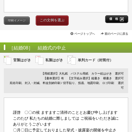
価 格
この文例を選ぶ
印刷イメージ
ページトップへ
前のページに戻る
［結婚08］ 結婚式の中止
官製はがき
私製はがき
単判カード（封筒付）
【用紙選択】
大礼紙
パステル用紙
カラー絵はがき
選択可
【書体選択】有
【文字組み選択】縦書き 横書き 選択可
宛名印刷
封入・封緘
料金別納印刷 / 切手貼り
投函
地図印刷
ロゴ印刷
選択
可
謹啓 〇〇の候 ますますご清祥のこととお慶び申し上げます
このたび 私たちの結婚に際しましては ご祝福をいただき誠に
ありがとうございます
〇月〇日に予定しておりました挙式・披露宴の開催を中止さ