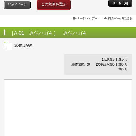
価 格
この文例を選ぶ
印刷イメージ
ページトップへ
前のページに戻る
［A-01 返信ハガキ］ 返信ハガキ
返信はがき
【用紙選択】選択可
【書体選択】無
【文字組み選択】選択可
選択可