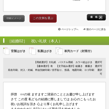
価 格
この文例を選ぶ
印刷イメージ
ページトップへ
前のページに戻る
［結婚02］ 祝い礼状（本人）
官製はがき
私製はがき
単判カード（封筒付）
【用紙選択】
大礼紙
パステル用紙
カラー絵はがき
選択可
【書体選択】有
【文字組み選択】縦書き 横書き 選択可
宛名印刷
封入・封緘
料金別納印刷 / 切手貼り
投函
地図印刷
ロゴ印刷
選択
可
拝啓 ○○の候 ますますご清栄のこととお慶び申し上げます
さて この度 私どもの結婚に際しましては お心のこもったお
祝いお祝詞を頂き 心より厚くお礼申し上げます
ささやかながら左記において新生活を始めました