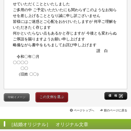
せていただくことといたしました
ご多用の中 ご予定いただいたにも関わらずこのようなお知ら
せを差し上げることとなり誠に申し訳ございません
皆様にはご迷惑とご心配をおかけいたしますが 何卒ご理解を
いただきたく存じます
何かといたらない点もあるかと存じますが 今後とも変わらぬ
ご厚誼を賜りますようお願い申し上げます
略儀ながら書中をもちましてお詫び申し上げます
謹 白
令和〇年〇月
〇〇〇〇
〇〇
（旧姓 〇〇）
価 格
この文例を選ぶ
印刷イメージ
ページトップへ
前のページに戻る
［結婚オリジナル］ オリジナル文章