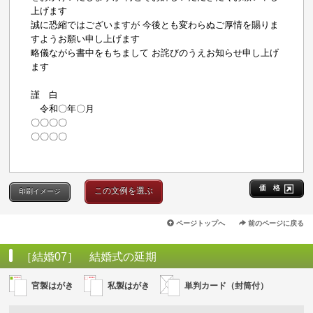
上げます
誠に恐縮ではございますが 今後とも変わらぬご厚情を賜りま
すようお願い申し上げます
略儀ながら書中をもちまして お詫びのうえお知らせ申し上げ
ます
謹 白
令和〇年〇月
〇〇〇〇
〇〇〇〇
価 格
この文例を選ぶ
印刷イメージ
ページトップへ
前のページに戻る
［結婚07］ 結婚式の延期
官製はがき
私製はがき
単判カード（封筒付）