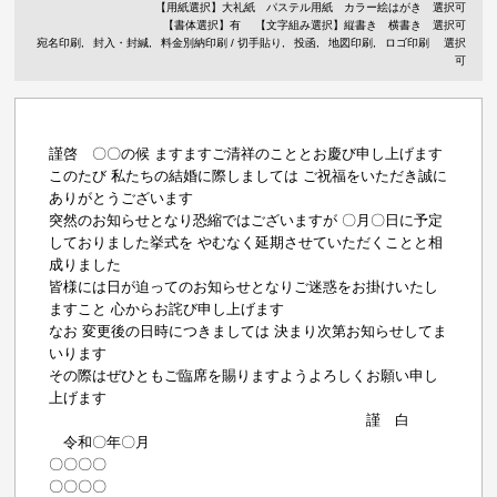
【用紙選択】
大礼紙
パステル用紙
カラー絵はがき
選択可
【書体選択】有
【文字組み選択】縦書き 横書き 選択可
宛名印刷
封入・封緘
料金別納印刷 / 切手貼り
投函
地図印刷
ロゴ印刷
選択
可
謹啓 〇〇の候 ますますご清祥のこととお慶び申し上げます
このたび 私たちの結婚に際しましては ご祝福をいただき誠に
ありがとうございます
突然のお知らせとなり恐縮ではございますが 〇月〇日に予定
しておりました挙式を やむなく延期させていただくことと相
成りました
皆様には日が迫ってのお知らせとなりご迷惑をお掛けいたし
ますこと 心からお詫び申し上げます
なお 変更後の日時につきましては 決まり次第お知らせしてま
いります
その際はぜひともご臨席を賜りますようよろしくお願い申し
上げます
謹 白
令和〇年〇月
〇〇〇〇
〇〇〇〇