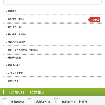
結婚報告
>
祝い礼状（本人）
>
人気商品
祝い礼状（親）
>
祝い礼状（親連名）
>
身内のみで結婚式
>
身内＋少人数のゲストで結婚式
>
結婚式の延期
>
結婚式の中止
>
オリジナル文章
>
返信ハガキ
>
［結婚01］ 結婚報告
官製はがき
私製はがき
単判カード（封筒付）