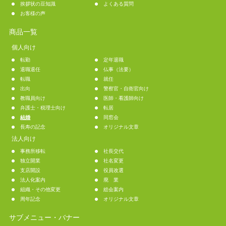
挨拶状の豆知識
よくある質問
お客様の声
商品一覧
個人向け
転勤
定年退職
退職退任
仏事（法要）
転職
就任
出向
警察官・自衛官向け
教職員向け
医師・看護師向け
弁護士・税理士向け
転居
結婚
同窓会
長寿の記念
オリジナル文章
法人向け
事務所移転
社長交代
独立開業
社名変更
支店開設
役員改選
法人化案内
廃 業
組織・その他変更
総会案内
周年記念
オリジナル文章
サブメニュー・バナー