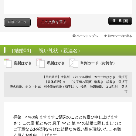
価 格
この文例を選ぶ
印刷イメージ
ページトップへ
前のページに戻る
［結婚04］ 祝い礼状（親連名）
官製はがき
私製はがき
単判カード（封筒付）
【用紙選択】
大礼紙
パステル用紙
カラー絵はがき
選択可
【書体選択】有
【文字組み選択】縦書き 横書き 選択可
宛名印刷
封入・封緘
料金別納印刷 / 切手貼り
投函
地図印刷
ロゴ印刷
選択
可
拝啓 ○○の候 ますますご清栄のこととお慶び申し上げます
さて この度 私どもの 息子 ○○と 娘 ○○の結婚に際しましては
ご丁重なるお祝詞ならびに結構なお祝い品を頂戴いたし 有難
く厚くお礼申し上げます