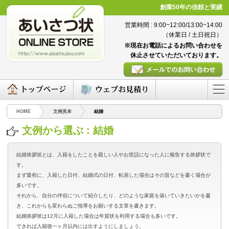
創業50年の信頼と実績
営業時間 : 9:00~12:00/13:00~14:00
（休業日 / 土日祝日）
※現在お電話によるお問い合わせを
休止させていただいております。
HOME
文例見本
結婚
文例から選ぶ : 結婚
結婚挨拶状とは、入籍をしたことを親しい人やお世話になった人に報告する挨拶状で
す。
まず最初に、入籍した日付、結婚式の日付、転居した場合はその旨などを書く場合が
多いです。
それから、自分の伴侶について紹介したり、どのような家庭を築いていきたいかを書
き、これからも変わらぬご指導をお願いする文章を書きます。
結婚挨拶状は12月に入籍した場合は年賀状を利用する場合も多いです。
できれば入籍後一ヶ月以内には出すようにしましょう。