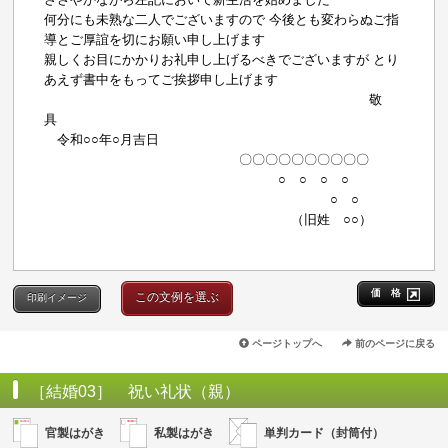
何分にも未熟な二人でございますので 今後とも変わらぬご指
導とご厚誼を切にお願い申し上げます
親しくお目にかかりお礼申し上げるべきでございますが とり
あえず書中をもってご挨拶申し上げます
敬
具
令和○○年○月吉日
〇〇〇〇〇〇〇〇〇〇
○ ○ ○ ○
○ ○
（旧姓 ○○）
価 格
この文例を選ぶ
印刷イメージ
ページトップへ
前のページに戻る
［結婚03］ 祝い礼状（親）
官製はがき
私製はがき
単判カード（封筒付）