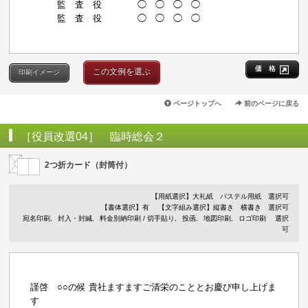
監 査 役 ◯ ◯ ◯ ◯
監 査 役 ◯ ◯ ◯ ◯
価 格
この文例を選ぶ
印刷イメージ
ページトップへ
前のページに戻る
［役員改選04］ 臨時総会２
2つ折カード（封筒付）
【用紙選択】
大礼紙
パステル用紙
選択可
【書体選択】有
【文字組み選択】縦書き 横書き 選択可
宛名印刷
封入・封緘
料金別納印刷 / 切手貼り
投函
地図印刷
ロゴ印刷
選択
可
謹啓 ○○の候 貴社ますますご清栄のこととお慶び申し上げま
す