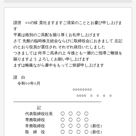
謹啓 ○○の候 貴社ますますご清栄のこととお慶び申し上げま
す
平素は格別のご高配を賜り厚くお礼申し上げます
さて 先般の臨時株主総会ならびに取締役会におきまして 左記
のとおり役員が選任され それぞれ就任いたしました
つきましては 何卒ご高承の上 今後とも一層のご指導ご鞭撻を
賜りますよう よろしくお願い申し上げます
まずは略儀ながら書中をもってご挨拶申し上げます
謹 白
令和○○年○月
○○○○○○○○
○○○○ ○ ○ ○ ○
——————————————————————-
記
代表取締役社長 ◯ ◯ ◯ ◯
専務取締役 ◯ ◯ ◯ ◯
常務取締役 ◯ ◯ ◯ ◯（新任）
取 締 役 ◯ ◯ ◯ ◯（新任）