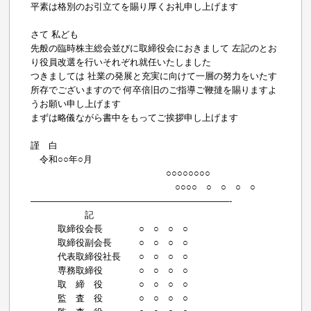
平素は格別のお引立てを賜り厚くお礼申し上げます
さて 私ども
先般の臨時株主総会並びに取締役会におきまして 左記のとお
り役員改選を行いそれぞれ就任いたしました
つきましては 社業の発展と充実に向けて一層の努力をいたす
所存でございますので 何卒倍旧のご指導ご鞭撻を賜りますよ
うお願い申し上げます
まずは略儀ながら書中をもってご挨拶申し上げます
謹 白
令和○○年○月
○○○○○○○○
○○○○ ○ ○ ○ ○
——————————————————————-
記
取締役会長 ○ ○ ○ ○
取締役副会長 ○ ○ ○ ○
代表取締役社長 ○ ○ ○ ○
専務取締役 ○ ○ ○ ○
取 締 役 ○ ○ ○ ○
監 査 役 ○ ○ ○ ○