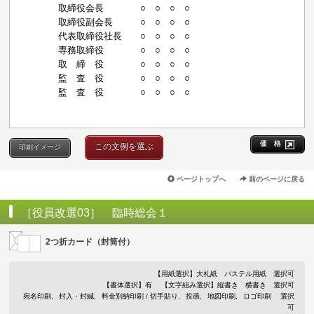
取締役会長 ○ ○ ○ ○
取締役副会長 ○ ○ ○ ○
代表取締役社長 ○ ○ ○ ○
専務取締役 ○ ○ ○ ○
取 締 役 ○ ○ ○ ○
監 査 役 ○ ○ ○ ○
監 査 役 ○ ○ ○ ○
価 格
この文例を選ぶ
印刷イメージ
ページトップへ
前のページに戻る
［役員改選03］ 臨時総会１
2つ折カード（封筒付）
【用紙選択】
大礼紙
パステル用紙
選択可
【書体選択】有
【文字組み選択】縦書き 横書き 選択可
宛名印刷
封入・封緘
料金別納印刷 / 切手貼り
投函
地図印刷
ロゴ印刷
選択
可