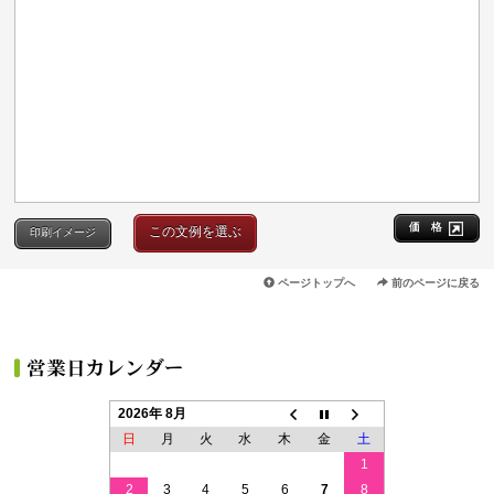
価 格
この文例を選ぶ
印刷イメージ
ページトップへ
前のページに戻る
2026年 8月
日
月
火
水
木
金
土
1
2
3
4
5
6
7
8