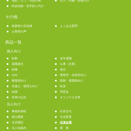
地図・ロゴ・写真印刷
封入・封緘・投函代行
料金別納・切手貼り代行
その他
挨拶状の豆知識
よくある質問
お客様の声
商品一覧
個人向け
転勤
定年退職
退職退任
仏事（法要）
転職
就任
出向
警察官・自衛官向け
教職員向け
医師・看護師向け
弁護士・税理士向け
転居
結婚
同窓会
長寿の記念
オリジナル文章
法人向け
事務所移転
社長交代
独立開業
社名変更
支店開設
役員改選
法人化案内
廃 業