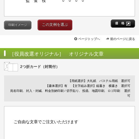
監 査 役 ○ ○ ○ ○
価 格
この文例を選ぶ
印刷イメージ
ページトップへ
前のページに戻る
［役員改選オリジナル］ オリジナル文章
2つ折カード（封筒付）
【用紙選択】
大礼紙
パステル用紙
選択可
【書体選択】有
【文字組み選択】縦書き 横書き 選択可
宛名印刷
封入・封緘
料金別納印刷 / 切手貼り
投函
地図印刷
ロゴ印刷
選択
可
ご自由な文章でご注文いただけます