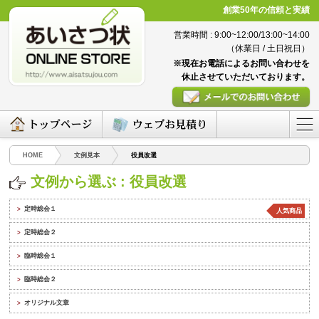
創業50年の信頼と実績
営業時間 : 9:00~12:00/13:00~14:00
（休業日 / 土日祝日）
※現在お電話によるお問い合わせを
休止させていただいております。
HOME
文例見本
役員改選
文例から選ぶ : 役員改選
定時総会１
>
人気商品
定時総会２
>
臨時総会１
>
臨時総会２
>
オリジナル文章
>