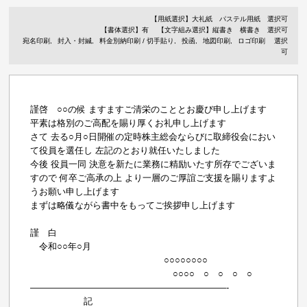
【用紙選択】
大礼紙
パステル用紙
選択可
【書体選択】有
【文字組み選択】縦書き 横書き 選択可
宛名印刷
封入・封緘
料金別納印刷 / 切手貼り
投函
地図印刷
ロゴ印刷
選択
可
謹啓 ○○の候 ますますご清栄のこととお慶び申し上げます
平素は格別のご高配を賜り厚くお礼申し上げます
さて 去る○月○日開催の定時株主総会ならびに取締役会におい
て役員を選任し 左記のとおり就任いたしました
今後 役員一同 決意を新たに業務に精励いたす所存でございま
すので 何卒ご高承の上 より一層のご厚誼ご支援を賜りますよ
うお願い申し上げます
まずは略儀ながら書中をもってご挨拶申し上げます
謹 白
令和○○年○月
○○○○○○○○
○○○○ ○ ○ ○ ○
——————————————————————-
記