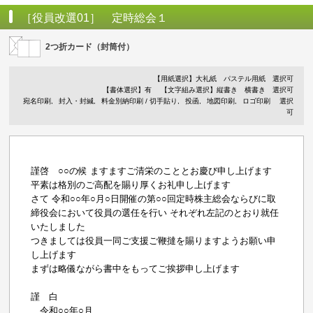
［役員改選01］ 定時総会１
2つ折カード（封筒付）
【用紙選択】
大礼紙
パステル用紙
選択可
【書体選択】有
【文字組み選択】縦書き 横書き 選択可
宛名印刷
封入・封緘
料金別納印刷 / 切手貼り
投函
地図印刷
ロゴ印刷
選択
可
謹啓 ○○の候 ますますご清栄のこととお慶び申し上げます
平素は格別のご高配を賜り厚くお礼申し上げます
さて 令和○○年○月○日開催の第○○回定時株主総会ならびに取
締役会において役員の選任を行い それぞれ左記のとおり就任
いたしました
つきましては役員一同ご支援ご鞭撻を賜りますようお願い申
し上げます
まずは略儀ながら書中をもってご挨拶申し上げます
謹 白
令和○○年○月