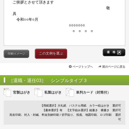
ご挨拶とさせて頂きます
敬
具
令和○○年○月
○○○○○○○
○ ○ ○ ○
価 格
この文例を選ぶ
印刷イメージ
ページトップへ
前のページに戻る
［退職・退任03］ シンプルタイプ３
官製はがき
私製はがき
単判カード（封筒付）
【用紙選択】
大礼紙
パステル用紙
カラー絵はがき
選択可
【書体選択】有
【文字組み選択】縦書き 横書き 選択可
宛名印刷
封入・封緘
料金別納印刷 / 切手貼り
投函
地図印刷
ロゴ印刷
選択
可