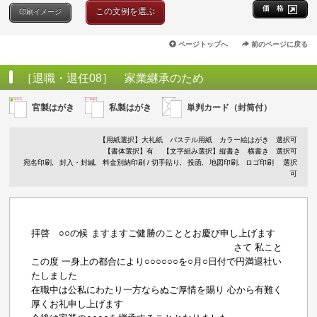
価 格
この文例を選ぶ
印刷イメージ
ページトップへ
前のページに戻る
［退職・退任08］ 家業継承のため
官製はがき
私製はがき
単判カード（封筒付）
【用紙選択】
大礼紙
パステル用紙
カラー絵はがき
選択可
【書体選択】有
【文字組み選択】縦書き 横書き 選択可
宛名印刷
封入・封緘
料金別納印刷 / 切手貼り
投函
地図印刷
ロゴ印刷
選択
可
拝啓 ○○の候 ますますご健勝のこととお慶び申し上げます
さて 私こと
この度 一身上の都合により○○○○○○を○月○日付で円満退社い
たしました
在職中は公私にわたり一方ならぬご厚情を賜り 心から有難く
厚くお礼申し上げます