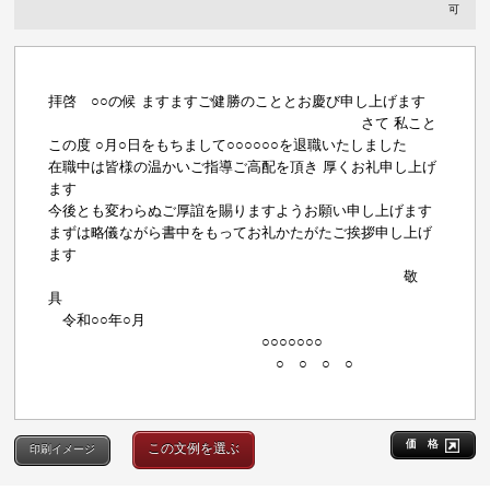
可
拝啓 ○○の候 ますますご健勝のこととお慶び申し上げます
さて 私こと
この度 ○月○日をもちまして○○○○○○を退職いたしました
在職中は皆様の温かいご指導ご高配を頂き 厚くお礼申し上げ
ます
今後とも変わらぬご厚誼を賜りますようお願い申し上げます
まずは略儀ながら書中をもってお礼かたがたご挨拶申し上げ
ます
敬
具
令和○○年○月
○○○○○○○
○ ○ ○ ○
価 格
この文例を選ぶ
印刷イメージ