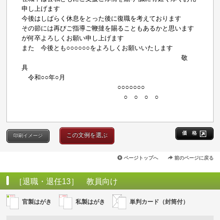
申し上げます
今後はしばらく休息をとった後に復職を考えております
その節には再びご指導ご鞭撻を賜ることもあるかと思います
が何卒よろしくお願い申し上げます
また 今後とも○○○○○○をよろしくお願いいたします
敬
具
令和○○年○月
○○○○○○○
○ ○ ○ ○
価 格
この文例を選ぶ
印刷イメージ
ページトップへ
前のページに戻る
［退職・退任13］ 教員向け
官製はがき
私製はがき
単判カード（封筒付）