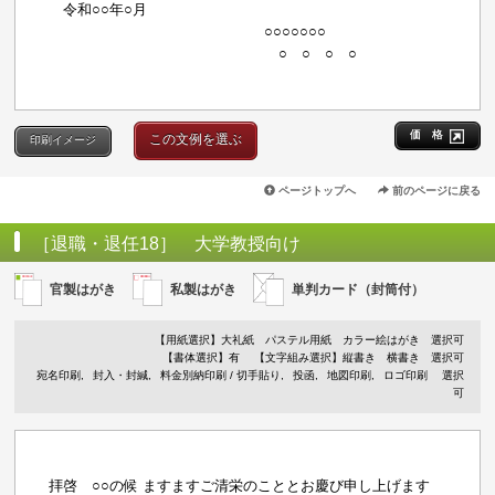
令和○○年○月
○○○○○○○
○ ○ ○ ○
価 格
この文例を選ぶ
印刷イメージ
ページトップへ
前のページに戻る
［退職・退任18］ 大学教授向け
官製はがき
私製はがき
単判カード（封筒付）
【用紙選択】
大礼紙
パステル用紙
カラー絵はがき
選択可
【書体選択】有
【文字組み選択】縦書き 横書き 選択可
宛名印刷
封入・封緘
料金別納印刷 / 切手貼り
投函
地図印刷
ロゴ印刷
選択
可
拝啓 ○○の候 ますますご清栄のこととお慶び申し上げます