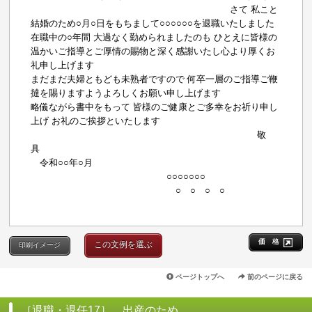
さて 私こと
結婚のため○月○日をもちまして○○○○○○を退職いたしました
在職中の○年間 大過なく勤められましたのも ひとえに皆様の
温かいご指導とご厚情の賜物と深く感謝いたし心より厚くお
礼申し上げます
まだまだ夫婦ともども未熟者ですので 何卒一層のご指導ご鞭
撻を賜りますようよろしくお願い申し上げます
略儀ながら書中をもって 皆様のご健康とご多幸をお祈り申し
上げ お礼のご挨拶といたします
敬
具
令和○○年○月
○○○○○○○
○ ○ ○ ○
価 格
この文例を選ぶ
印刷イメージ
ページトップへ
前のページに戻る
［退職・退任17］ 出産のため