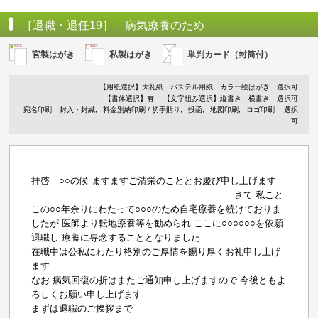
［退職・退任19］ 病気療養のため
官製はがき
私製はがき
単判カード（封筒付）
【用紙選択】
大礼紙
パステル用紙
カラー絵はがき
選択可
【書体選択】有
【文字組み選択】縦書き 横書き 選択可
宛名印刷
封入・封緘
料金別納印刷 / 切手貼り
投函
地図印刷
ロゴ印刷
選択
可
拝啓 ○○の候 ますますご清栄のこととお慶び申し上げます
さて 私こと
この○○年余りにわたって○○○のため自宅療養を続けておりま
したが 医師より転地療養等を勧められ ここに○○○○○○を依願
退職し 療養に専念することとなりました
在職中は公私にわたり格別のご厚情を賜り厚くお礼申し上げ
ます
なお 病気回復の折はまたご通知申し上げますので 今後ともよ
ろしくお願い申し上げます
まずは退職のご挨拶まで