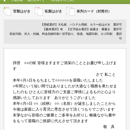
官製はがき
私製はがき
単判カード（封筒付）
【用紙選択】
大礼紙
パステル用紙
カラー絵はがき
選択可
【書体選択】有
【文字組み選択】縦書き 横書き 選択可
宛名印刷
封入・封緘
料金別納印刷 / 切手貼り
投函
地図印刷
ロゴ印刷
選択
可
拝啓 ○○の候 皆様ますますご清栄のこととお慶び申し上げま
す
さて 私こと
本年○月○日をもちまして○○○○○○を退職いたしました
○年間という短い間ではありましたが大過なく職務を果たせま
したのも ひとえに皆様方のご支援ご厚情によるものと心より
感謝いたしております ありがとうございました
本年○月○日 ○○（続柄） ○○（名前）が誕生しましたことから
今後は家庭に入り育児に専念させて頂くつもりでございます
末筆ながら皆様のご健勝とご多幸をお祈りし 略儀ながら書中
をもって退職のご挨拶に代えさせて頂きます
敬 具