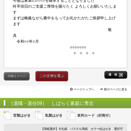
今後は家業の○○○○を継承することとなりました
何卒倍旧のご支援ご厚情を賜りたく よろしくお願いいたしま
す
まずは略儀ながら書中をもってお礼かたがたご挨拶申し上げ
ます
敬
具
令和○○年○月
○○○○○○○
○ ○ ○ ○
価 格
この文例を選ぶ
印刷イメージ
ページトップへ
前のページに戻る
［退職・退任09］ しばらく家庭に専念
官製はがき
私製はがき
単判カード（封筒付）
【用紙選択】
大礼紙
パステル用紙
カラー絵はがき
選択可