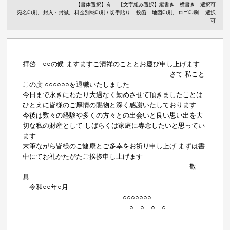
【書体選択】有
【文字組み選択】縦書き 横書き 選択可
宛名印刷
封入・封緘
料金別納印刷 / 切手貼り
投函
地図印刷
ロゴ印刷
選択
可
拝啓 ○○の候 ますますご清祥のこととお慶び申し上げます
さて 私こと
この度 ○○○○○○を退職いたしました
今日まで永きにわたり大過なく勤めさせて頂きましたことは
ひとえに皆様のご厚情の賜物と深く感謝いたしております
今後は数々の経験や多くの方々との出会いと良い思い出を大
切な私の財産として しばらくは家庭に専念したいと思ってい
ます
末筆ながら皆様のご健康とご多幸をお祈り申し上げ まずは書
中にてお礼かたがたご挨拶申し上げます
敬
具
令和○○年○月
○○○○○○○
○ ○ ○ ○