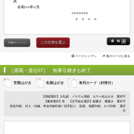
具
令和○○年○月
○○○○○○○
○ ○ ○ ○
価 格
この文例を選ぶ
印刷イメージ
ページトップへ
前のページに戻る
［退職・退任07］ 無事引継ぎも終了
官製はがき
私製はがき
単判カード（封筒付）
【用紙選択】
大礼紙
パステル用紙
カラー絵はがき
選択可
【書体選択】有
【文字組み選択】縦書き 横書き 選択可
宛名印刷
封入・封緘
料金別納印刷 / 切手貼り
投函
地図印刷
ロゴ印刷
選択
可