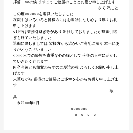
拝啓 ○○の候 ますますご健勝のこととお慶び申し上げます
さて 私こと
この度○○○○○○を退職いたしました
在職中はいろいろと皆様方にはお世話になり心より厚くお礼
申し上げます
○月中は業務引継ぎ等があり 出社しておりましたが無事引継
ぎも終了いたしました
退職に際しましては 皆様方から温かいご高配に預り 本当にあ
りがとうございました
○○○○○○での経験を貴重な心の糧として 今後の人生に活かし
ていきたく存じます
何卒今後とも相変わらずのご厚誼の程 よろしくお願い申し上
げます
末筆ながら 皆様のご健勝とご多幸を心からお祈り申し上げま
す
敬
具
令和○○年○月
○○○○○○○
○ ○ ○ ○