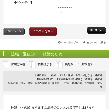
令和○○年○月
○○○○○○○
○ ○ ○ ○
価 格
この文例を選ぶ
印刷イメージ
ページトップへ
前のページに戻る
［退職・退任16］ 結婚のため
官製はがき
私製はがき
単判カード（封筒付）
【用紙選択】
大礼紙
パステル用紙
カラー絵はがき
選択可
【書体選択】有
【文字組み選択】縦書き 横書き 選択可
宛名印刷
封入・封緘
料金別納印刷 / 切手貼り
投函
地図印刷
ロゴ印刷
選択
可
拝啓 ○○の候 ますますご清栄のこととお慶び申し上げます