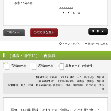
令和○○年○月
○○○○○○○
○ ○ ○ ○
価 格
この文例を選ぶ
印刷イメージ
ページトップへ
前のページに戻る
［退職・退任14］ 再就職
官製はがき
私製はがき
単判カード（封筒付）
【用紙選択】
大礼紙
パステル用紙
カラー絵はがき
選択可
【書体選択】有
【文字組み選択】縦書き 横書き 選択可
宛名印刷
封入・封緘
料金別納印刷 / 切手貼り
投函
地図印刷
ロゴ印刷
選択
可
拝啓 ○○の候 皆様にはますますご健勝のこととお慶び申し上