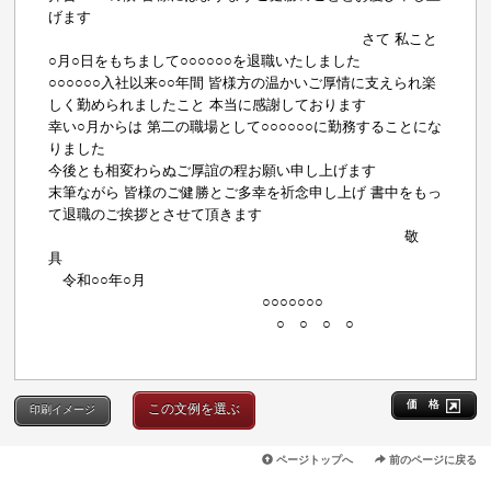
げます
さて 私こと
○月○日をもちまして○○○○○○を退職いたしました
○○○○○○入社以来○○年間 皆様方の温かいご厚情に支えられ楽
しく勤められましたこと 本当に感謝しております
幸い○月からは 第二の職場として○○○○○○に勤務することにな
りました
今後とも相変わらぬご厚誼の程お願い申し上げます
末筆ながら 皆様のご健勝とご多幸を祈念申し上げ 書中をもっ
て退職のご挨拶とさせて頂きます
敬
具
令和○○年○月
○○○○○○○
○ ○ ○ ○
価 格
この文例を選ぶ
印刷イメージ
ページトップへ
前のページに戻る