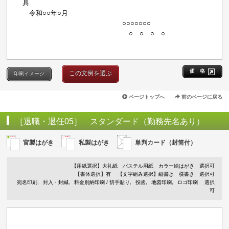
具
令和○○年○月
○○○○○○○
○ ○ ○ ○
価 格
この文例を選ぶ
印刷イメージ
ページトップへ
前のページに戻る
［退職・退任05］ スタンダード（勤務先名あり）
官製はがき
私製はがき
単判カード（封筒付）
【用紙選択】
大礼紙
パステル用紙
カラー絵はがき
選択可
【書体選択】有
【文字組み選択】縦書き 横書き 選択可
宛名印刷
封入・封緘
料金別納印刷 / 切手貼り
投函
地図印刷
ロゴ印刷
選択
可