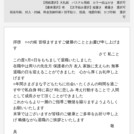
【用紙選択】
大礼紙
パステル用紙
カラー絵はがき
選択可
【書体選択】有
【文字組み選択】縦書き 横書き 選択可
宛名印刷
封入・封緘
料金別納印刷 / 切手貼り
投函
地図印刷
ロゴ印刷
選択
可
拝啓 ○○の候 皆様ますますご健勝のこととお慶び申し上げま
す
さて 私こと
この度○月○日をもちまして退職いたしました
在職中は周りの先生方 保護者の方 友人 家族に支えられ 無事
退職の日を迎えることができました 心から厚くお礼申し上
げます
○年間さまざまな子どもたちに出会い たくさんの時間を過ご
す中で私自身 時に喜び 時に悲しみ 考え行動することで 人間
として成長させて頂くことができました
これからもより一層のご指導ご鞭撻を賜りますようよろしく
お願いいたします
末筆ではございますが皆様のご健康とご多幸をお祈り申し上
げ 略儀ながら退職のご挨拶といたします
敬
具