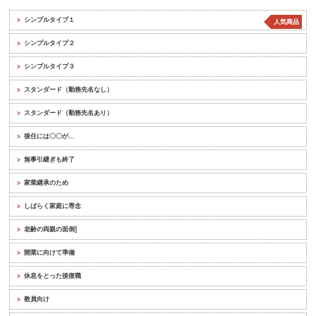
シンプルタイプ１
>
人気商品
シンプルタイプ２
>
シンプルタイプ３
>
スタンダード（勤務先名なし）
>
スタンダード（勤務先名あり）
>
後任には〇〇が...
>
無事引継ぎも終了
>
家業継承のため
>
しばらく家庭に専念
>
老齢の両親の面倒]
>
開業に向けて準備
>
休息をとった後復職
>
教員向け
>