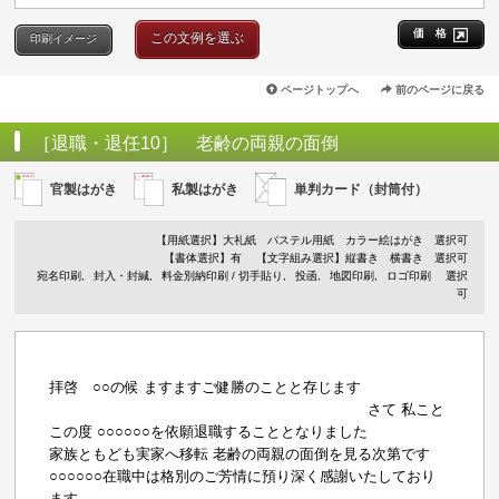
価 格
この文例を選ぶ
印刷イメージ
ページトップへ
前のページに戻る
［退職・退任10］ 老齢の両親の面倒
官製はがき
私製はがき
単判カード（封筒付）
【用紙選択】
大礼紙
パステル用紙
カラー絵はがき
選択可
【書体選択】有
【文字組み選択】縦書き 横書き 選択可
宛名印刷
封入・封緘
料金別納印刷 / 切手貼り
投函
地図印刷
ロゴ印刷
選択
可
拝啓 ○○の候 ますますご健勝のことと存じます
さて 私こと
この度 ○○○○○○を依願退職することとなりました
家族ともども実家へ移転 老齢の両親の面倒を見る次第です
○○○○○○在職中は格別のご芳情に預り深く感謝いたしており
ます