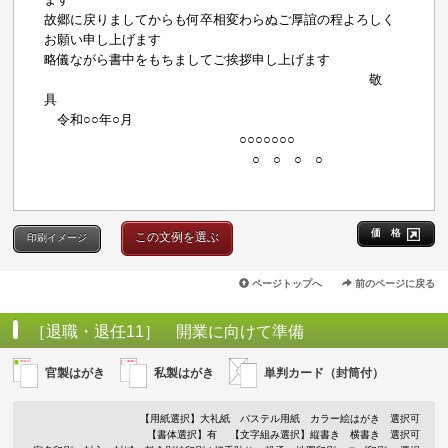
故郷に戻りましてからも何卒相変わらぬご厚誼の程よろしく
お願い申し上げます
略儀ながら書中をもちましてご挨拶申し上げます
敬
具
令和○○年○月
○○○○○○○
○ ○ ○ ○
価 格
この文例を選ぶ
印刷イメージ
ページトップへ
前のページに戻る
［退職・退任11］ 開業に向けて準備
官製はがき
私製はがき
単判カード（封筒付）
【用紙選択】
大礼紙
パステル用紙
カラー絵はがき
選択可
【書体選択】有
【文字組み選択】縦書き 横書き 選択可