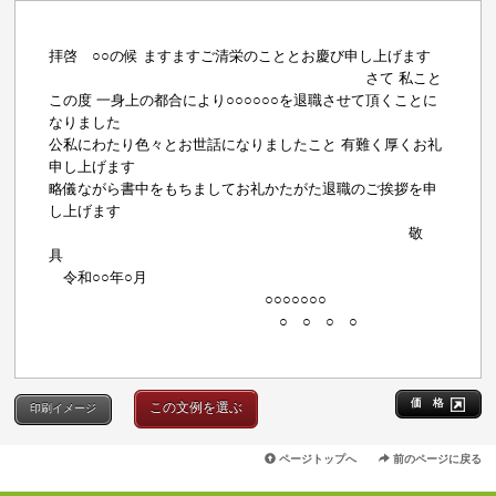
拝啓 ○○の候 ますますご清栄のこととお慶び申し上げます
さて 私こと
この度 一身上の都合により○○○○○○を退職させて頂くことに
なりました
公私にわたり色々とお世話になりましたこと 有難く厚くお礼
申し上げます
略儀ながら書中をもちましてお礼かたがた退職のご挨拶を申
し上げます
敬
具
令和○○年○月
○○○○○○○
○ ○ ○ ○
価 格
この文例を選ぶ
印刷イメージ
ページトップへ
前のページに戻る