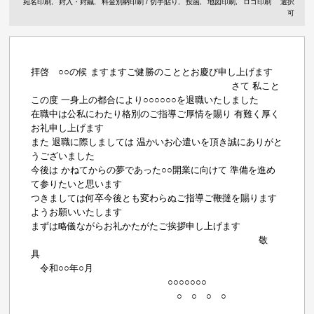
宛名印刷
封入・封緘
料金別納印刷 / 切手貼り
投函
地図印刷
ロゴ印刷
選択
可
拝啓 ○○の候 ますますご健勝のこととお慶び申し上げます
さて 私こと
この度 一身上の都合により○○○○○○を退職いたしました
在職中は公私にわたり格別のご指導ご厚情を賜り 有難く厚く
お礼申し上げます
また 退職に際しましては 温かいお心遣いを頂き誠にありがと
うございました
今後は かねてからの夢であった○○開業に向けて 準備を進め
て参りたいと思います
つきましては何卒今後とも変わらぬご指導ご鞭撻を賜ります
ようお願いいたします
まずは略儀ながらお礼かたがたご挨拶申し上げます
敬
具
令和○○年○月
○○○○○○○
○ ○ ○ ○