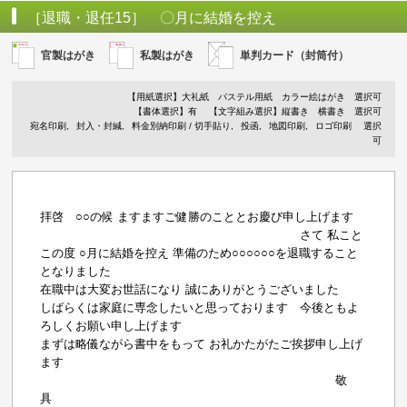
［退職・退任15］ 〇月に結婚を控え
官製はがき
私製はがき
単判カード（封筒付）
【用紙選択】
大礼紙
パステル用紙
カラー絵はがき
選択可
【書体選択】有
【文字組み選択】縦書き 横書き 選択可
宛名印刷
封入・封緘
料金別納印刷 / 切手貼り
投函
地図印刷
ロゴ印刷
選択
可
拝啓 ○○の候 ますますご健勝のこととお慶び申し上げます
さて 私こと
この度 ○月に結婚を控え 準備のため○○○○○○を退職すること
となりました
在職中は大変お世話になり 誠にありがとうございました
しばらくは家庭に専念したいと思っております 今後ともよ
ろしくお願い申し上げます
まずは略儀ながら書中をもって お礼かたがたご挨拶申し上げ
ます
敬
具