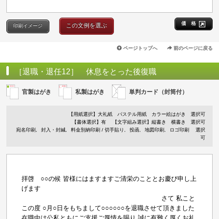
価 格
この文例を選ぶ
印刷イメージ
ページトップへ
前のページに戻る
［退職・退任12］ 休息をとった後復職
官製はがき
私製はがき
単判カード（封筒付）
【用紙選択】
大礼紙
パステル用紙
カラー絵はがき
選択可
【書体選択】有
【文字組み選択】縦書き 横書き 選択可
宛名印刷
封入・封緘
料金別納印刷 / 切手貼り
投函
地図印刷
ロゴ印刷
選択
可
拝啓 ○○の候 皆様にはますますご清栄のこととお慶び申し上
げます
さて 私こと
この度 ○月○日をもちまして○○○○○○を退職させて頂きました
在職中は公私ともにご支援ご厚情を賜り 誠に有難く厚くお礼