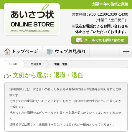
創業50年の信頼と実績
営業時間 : 9:00~12:00/13:00~14:00
（休業日 / 土日祝日）
※現在お電話によるお問い合わせを
休止させていただいております。
HOME
文例見本
退職・退任
文例から選ぶ : 退職・退任
退職挨拶状とは、付き合いのあった取引先やお客様に自らの退職をお知らせするご挨
拶です。
それまでにお世話になったことに対するお礼と、自分の今後の生活について書くのが
一般的です。
携わってきた職歴やエピソードなども書くと文章が柔らかくなってよいかもしれませ
ん。
退職挨拶状は遅くとも退職後３ヶ月以内には出すのが一般的となっております。