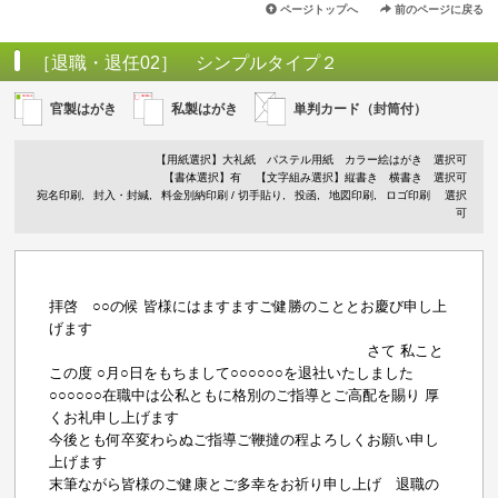
ページトップへ
前のページに戻る
［退職・退任02］ シンプルタイプ２
官製はがき
私製はがき
単判カード（封筒付）
【用紙選択】
大礼紙
パステル用紙
カラー絵はがき
選択可
【書体選択】有
【文字組み選択】縦書き 横書き 選択可
宛名印刷
封入・封緘
料金別納印刷 / 切手貼り
投函
地図印刷
ロゴ印刷
選択
可
拝啓 ○○の候 皆様にはますますご健勝のこととお慶び申し上
げます
さて 私こと
この度 ○月○日をもちまして○○○○○○を退社いたしました
○○○○○○在職中は公私ともに格別のご指導とご高配を賜り 厚
くお礼申し上げます
今後とも何卒変わらぬご指導ご鞭撻の程よろしくお願い申し
上げます
末筆ながら皆様のご健康とご多幸をお祈り申し上げ 退職の