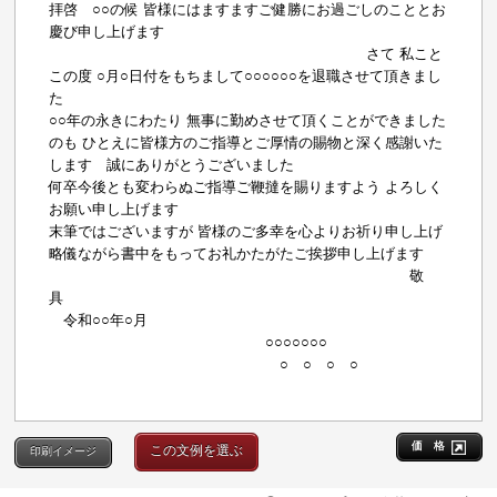
拝啓 ○○の候 皆様にはますますご健勝にお過ごしのこととお
慶び申し上げます
さて 私こと
この度 ○月○日付をもちまして○○○○○○を退職させて頂きまし
た
○○年の永きにわたり 無事に勤めさせて頂くことができました
のも ひとえに皆様方のご指導とご厚情の賜物と深く感謝いた
します 誠にありがとうございました
何卒今後とも変わらぬご指導ご鞭撻を賜りますよう よろしく
お願い申し上げます
末筆ではございますが 皆様のご多幸を心よりお祈り申し上げ
略儀ながら書中をもってお礼かたがたご挨拶申し上げます
敬
具
令和○○年○月
○○○○○○○
○ ○ ○ ○
価 格
この文例を選ぶ
印刷イメージ