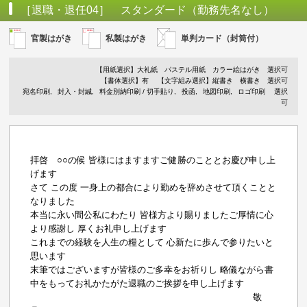
［退職・退任04］ スタンダード（勤務先名なし）
官製はがき
私製はがき
単判カード（封筒付）
【用紙選択】
大礼紙
パステル用紙
カラー絵はがき
選択可
【書体選択】有
【文字組み選択】縦書き 横書き 選択可
宛名印刷
封入・封緘
料金別納印刷 / 切手貼り
投函
地図印刷
ロゴ印刷
選択
可
拝啓 ○○の候 皆様にはますますご健勝のこととお慶び申し上
げます
さて この度 一身上の都合により勤めを辞めさせて頂くことと
なりました
本当に永い間公私にわたり 皆様方より賜りましたご厚情に心
より感謝し 厚くお礼申し上げます
これまでの経験を人生の糧として 心新たに歩んで参りたいと
思います
末筆ではございますが皆様のご多幸をお祈りし 略儀ながら書
中をもってお礼かたがた退職のご挨拶を申し上げます
敬