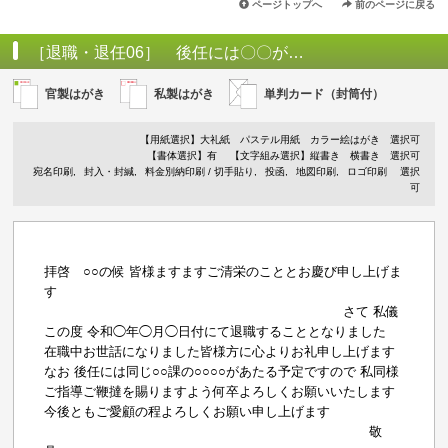
ページトップへ
前のページに戻る
［退職・退任06］ 後任には〇〇が…
官製はがき
私製はがき
単判カード（封筒付）
【用紙選択】
大礼紙
パステル用紙
カラー絵はがき
選択可
【書体選択】有
【文字組み選択】縦書き 横書き 選択可
宛名印刷
封入・封緘
料金別納印刷 / 切手貼り
投函
地図印刷
ロゴ印刷
選択
可
拝啓 ○○の候 皆様ますますご清栄のこととお慶び申し上げま
す
さて 私儀
この度 令和◯年◯月◯日付にて退職することとなりました
在職中お世話になりました皆様方に心よりお礼申し上げます
なお 後任には同じ○○課の○○○○があたる予定ですので 私同様
ご指導ご鞭撻を賜りますよう何卒よろしくお願いいたします
今後ともご愛顧の程よろしくお願い申し上げます
敬