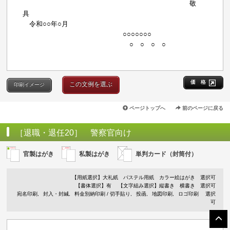
敬
具
令和○○年○月
○○○○○○○
○ ○ ○ ○
価 格
この文例を選ぶ
印刷イメージ
ページトップへ
前のページに戻る
［退職・退任20］ 警察官向け
官製はがき
私製はがき
単判カード（封筒付）
【用紙選択】
大礼紙
パステル用紙
カラー絵はがき
選択可
【書体選択】有
【文字組み選択】縦書き 横書き 選択可
宛名印刷
封入・封緘
料金別納印刷 / 切手貼り
投函
地図印刷
ロゴ印刷
選択
可