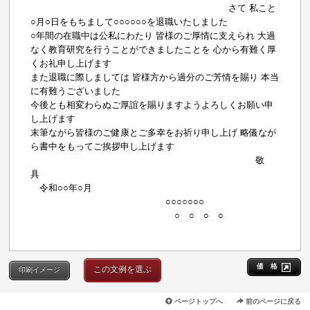
さて 私こと
○月○日をもちまして○○○○○○を退職いたしました
○年間の在職中は公私にわたり 皆様のご厚情に支えられ 大過
なく教育研究を行うことができましたことを 心から有難く厚
くお礼申し上げます
また退職に際しましては 皆様方から過分のご芳情を賜り 本当
に有難うございました
今後とも相変わらぬご厚誼を賜りますようよろしくお願い申
し上げます
末筆ながら皆様のご健康とご多幸をお祈り申し上げ 略儀なが
ら書中をもってご挨拶申し上げます
敬
具
令和○○年○月
○○○○○○○
○ ○ ○ ○
価 格
この文例を選ぶ
印刷イメージ
ページトップへ
前のページに戻る