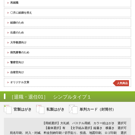
再就職
>
〇月に結婚を控え
>
結婚のため
>
出産のため
>
大学教授向け
>
病気療養のため
>
警察官向け
>
自衛官向け
>
オリジナル文章
>
人気商品
［退職・退任01］ シンプルタイプ１
官製はがき
私製はがき
単判カード（封筒付）
【用紙選択】
大礼紙
パステル用紙
カラー絵はがき
選択可
【書体選択】有
【文字組み選択】縦書き 横書き 選択可
宛名印刷
封入・封緘
料金別納印刷 / 切手貼り
投函
地図印刷
ロゴ印刷
選択