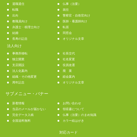
退職退任
仏事（法要）
転職
就任
出向
警察官・自衛官向け
教職員向け
医師・看護師向け
弁護士・税理士向け
転居
結婚
同窓会
長寿の記念
オリジナル文章
法人向け
事務所移転
社長交代
独立開業
社名変更
支店開設
役員改選
法人化案内
廃 業
組織・その他変更
総会案内
周年記念
オリジナル文章
サブメニュー・バナー
新着情報
お問い合わせ
当店のメールが届かない
領収書について
完全データ入稿
仏事（法要）のまめ知識
全国送料無料
カラー絵はがき
対応カード