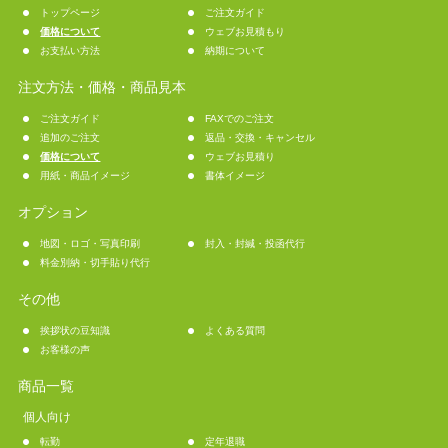
トップページ
ご注文ガイド
価格について
ウェブお見積もり
お支払い方法
納期について
注文方法・価格・商品見本
ご注文ガイド
FAXでのご注文
追加のご注文
返品・交換・キャンセル
価格について
ウェブお見積り
用紙・商品イメージ
書体イメージ
オプション
地図・ロゴ・写真印刷
封入・封緘・投函代行
料金別納・切手貼り代行
その他
挨拶状の豆知識
よくある質問
お客様の声
商品一覧
個人向け
転勤
定年退職