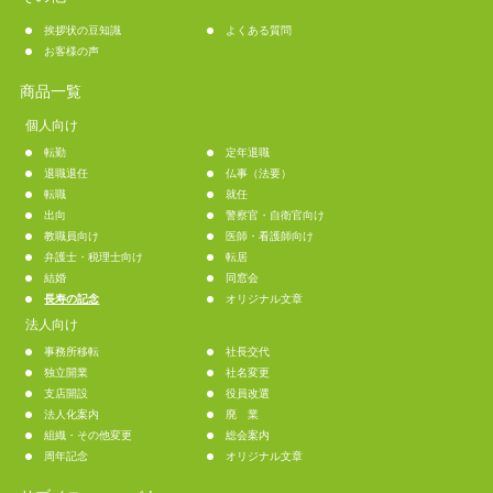
挨拶状の豆知識
よくある質問
お客様の声
商品一覧
個人向け
転勤
定年退職
退職退任
仏事（法要）
転職
就任
出向
警察官・自衛官向け
教職員向け
医師・看護師向け
弁護士・税理士向け
転居
結婚
同窓会
長寿の記念
オリジナル文章
法人向け
事務所移転
社長交代
独立開業
社名変更
支店開設
役員改選
法人化案内
廃 業
組織・その他変更
総会案内
周年記念
オリジナル文章