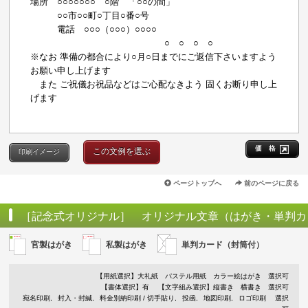
場所 ○○○○○○○ ○階 「○○の間」
○○市○○町○丁目○番○号
電話 ○○○（○○○）○○○○
○ ○ ○ ○
※なお 準備の都合により○月○日までにご返信下さいますよう
お願い申し上げます
また ご祝儀お祝品などはご心配なきよう 固くお断り申し上
げます
価 格
この文例を選ぶ
印刷イメージ
ページトップへ
前のページに戻る
［記念式オリジナル］ オリジナル文章（はがき・単判カ
ード）
官製はがき
私製はがき
単判カード（封筒付）
【用紙選択】
大礼紙
パステル用紙
カラー絵はがき
選択可
【書体選択】有
【文字組み選択】縦書き 横書き 選択可
宛名印刷
封入・封緘
料金別納印刷 / 切手貼り
投函
地図印刷
ロゴ印刷
選択