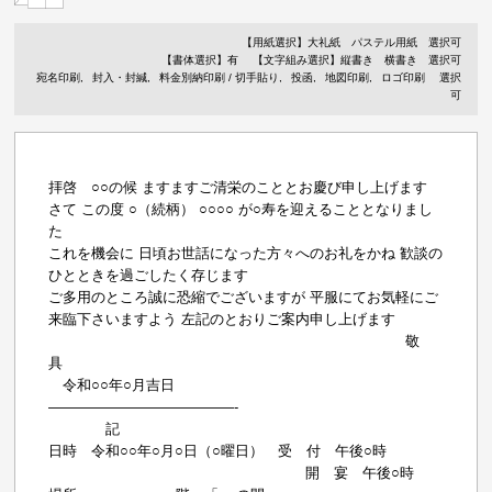
【用紙選択】
大礼紙
パステル用紙
選択可
【書体選択】有
【文字組み選択】縦書き 横書き 選択可
宛名印刷
封入・封緘
料金別納印刷 / 切手貼り
投函
地図印刷
ロゴ印刷
選択
可
拝啓 ○○の候 ますますご清栄のこととお慶び申し上げます
さて この度 ○（続柄） ○○○○ が○寿を迎えることとなりまし
た
これを機会に 日頃お世話になった方々へのお礼をかね 歓談の
ひとときを過ごしたく存じます
ご多用のところ誠に恐縮でございますが 平服にてお気軽にご
来臨下さいますよう 左記のとおりご案内申し上げます
敬
具
令和○○年○月吉日
—————————————-
記
日時 令和○○年○月○日（○曜日） 受 付 午後○時
開 宴 午後○時