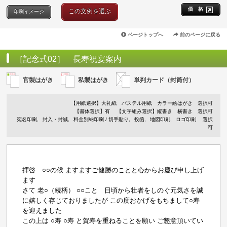
価 格
この文例を選ぶ
印刷イメージ
ページトップへ
前のページに戻る
［記念式02］ 長寿祝宴案内
官製はがき
私製はがき
単判カード（封筒付）
【用紙選択】
大礼紙
パステル用紙
カラー絵はがき
選択可
【書体選択】有
【文字組み選択】縦書き 横書き 選択可
宛名印刷
封入・封緘
料金別納印刷 / 切手貼り
投函
地図印刷
ロゴ印刷
選択
可
拝啓 ○○の候 ますますご健勝のことと心からお慶び申し上げ
ます
さて 老○（続柄） ○○こと 日頃から壮者をしのぐ元気さを誠
に嬉しく存じておりましたが この度おかげをもちまして○寿
を迎えました
この上は ○寿 ○寿 と賀寿を重ねることを願い ご懇意頂いてい