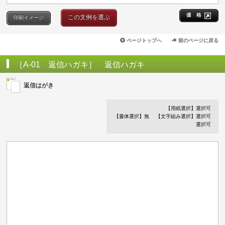
価 格
この文例を選ぶ
印刷イメージ
ページトップへ
前のページに戻る
［A-01 返信ハガキ］ 返信ハガキ
返信はがき
【用紙選択】選択可
【書体選択】無
【文字組み選択】選択可
選択可