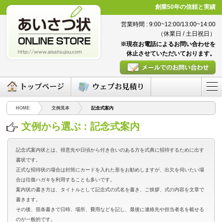
創業50年の信頼と実績
営業時間 : 9:00~12:00/13:00~14:00
（休業日 / 土日祝日）
※現在お電話によるお問い合わせを
休止させていただいております。
HOME
文例見本
記念式案内
文例から選ぶ : 記念式案内
記念式案内状とは、得意先や日頃から付き合いのある方を式典に招待するために出す
書状です。
正式な招待状の場合は封筒にカードを入れた形をお勧めしますが、出欠を伺いたい場
合は往復ハガキを利用することも多いです。
案内状の書き方は、タイトルとして記念式の式名を書き、ご挨拶、式の内容を文章で
書きます。
その後、箇条書きで日時、場所、費用などを記し、最後に連絡先や担当者名を載せる
のが一般的です。