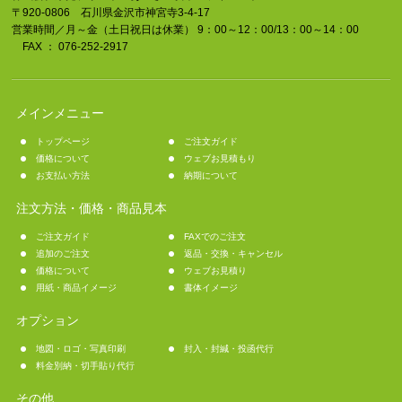
〒920-0806 石川県金沢市神宮寺3-4-17
営業時間／月～金（土日祝日は休業） 9：00～12：00/13：00～14：00
FAX ： 076-252-2917
メインメニュー
トップページ
ご注文ガイド
価格について
ウェブお見積もり
お支払い方法
納期について
注文方法・価格・商品見本
ご注文ガイド
FAXでのご注文
追加のご注文
返品・交換・キャンセル
価格について
ウェブお見積り
用紙・商品イメージ
書体イメージ
オプション
地図・ロゴ・写真印刷
封入・封緘・投函代行
料金別納・切手貼り代行
その他