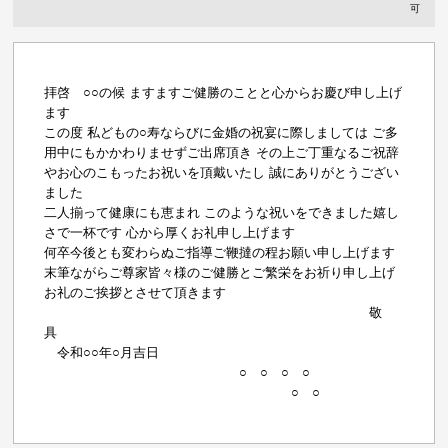
可
拝啓 ○○の候 ますますご健勝のことと心からお慶び申し上げ
ます
この度 私どもの○寿ならびに金婚の祝宴に際しましては ご多
用中にもかかわりませずご出席頂き その上ご丁重なるご祝辞
やお心のこもったお祝いを頂戴いたし 誠にありがとうござい
ました
二人揃って健康にも恵まれ このような祝いをできました嬉し
さで一杯です 心から厚くお礼申し上げます
何卒今後とも変わらぬご指導ご鞭撻の程お願い申し上げます
末筆ながらご尊家皆々様のご健勝とご繁栄をお祈り申し上げ
お礼のご挨拶とさせて頂きます
敬
具
令和○○年○月吉日
○ ○ ○ ○
○ ○