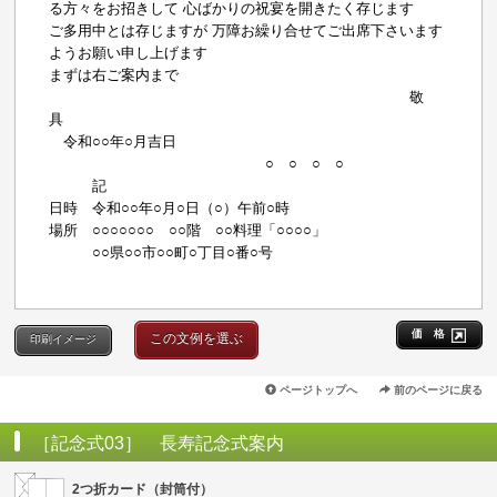
る方々をお招きして 心ばかりの祝宴を開きたく存じます
ご多用中とは存じますが 万障お繰り合せてご出席下さいます
ようお願い申し上げます
まずは右ご案内まで
敬
具
令和○○年○月吉日
○ ○ ○ ○
記
日時 令和○○年○月○日（○）午前○時
場所 ○○○○○○○ ○○階 ○○料理「○○○○」
○○県○○市○○町○丁目○番○号
価 格
この文例を選ぶ
印刷イメージ
ページトップへ
前のページに戻る
［記念式03］ 長寿記念式案内
2つ折カード（封筒付）