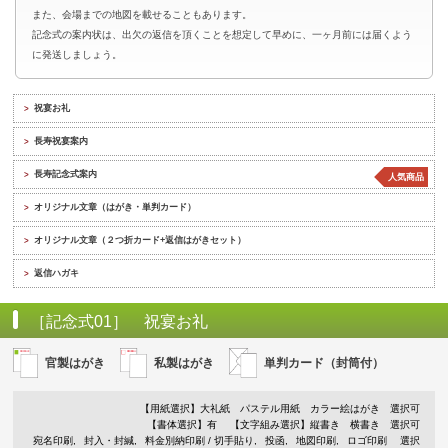
また、会場までの地図を載せることもあります。
記念式の案内状は、出欠の返信を頂くことを想定して早めに、一ヶ月前には届くよう
に発送しましょう。
祝宴お礼
>
長寿祝宴案内
>
長寿記念式案内
>
人気商品
オリジナル文章（はがき・単判カード）
>
オリジナル文章（２つ折カード+返信はがきセット）
>
返信ハガキ
>
［記念式01］ 祝宴お礼
官製はがき
私製はがき
単判カード（封筒付）
【用紙選択】
大礼紙
パステル用紙
カラー絵はがき
選択可
【書体選択】有
【文字組み選択】縦書き 横書き 選択可
宛名印刷
封入・封緘
料金別納印刷 / 切手貼り
投函
地図印刷
ロゴ印刷
選択