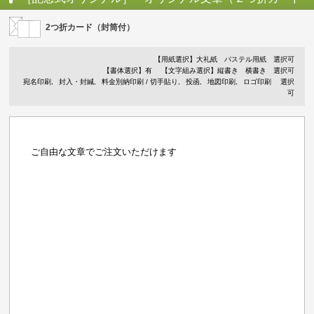
+返信はがきセット）
2つ折カード（封筒付）
【用紙選択】
大礼紙
パステル用紙
選択可
【書体選択】有
【文字組み選択】縦書き 横書き 選択可
宛名印刷
封入・封緘
料金別納印刷 / 切手貼り
投函
地図印刷
ロゴ印刷
選択
可
ご自由な文章でご注文いただけます