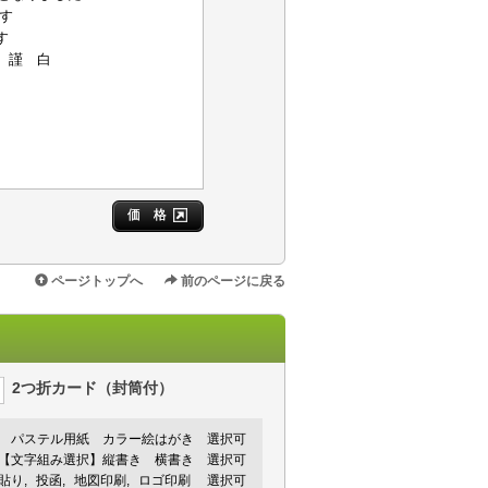
す
す
白
価 格
ページトップへ
前のページに戻る
2つ折カード（封筒付）
パステル用紙
カラー絵はがき
選択可
【文字組み選択】縦書き 横書き 選択可
手貼り
投函
地図印刷
ロゴ印刷
選択可