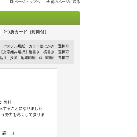
ページトップへ
前のページに戻る
2つ折カード（封筒付）
パステル用紙
カラー絵はがき
選択可
【文字組み選択】縦書き 横書き 選択可
手貼り
投函
地図印刷
ロゴ印刷
選択可
社
移転することになりました
よう努力を尽くして参りま
白