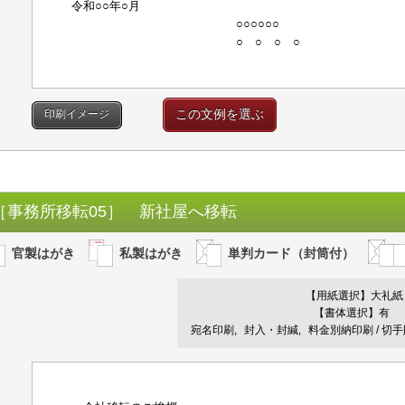
令和○○年○月
○○○○○○
○ ○ ○ ○
この文例を選ぶ
印刷イメージ
［事務所移転05］ 新社屋へ移転
官製はがき
私製はがき
単判カード（封筒付）
【用紙選択】
大礼紙
【書体選択】有
宛名印刷
封入・封緘
料金別納印刷 / 切