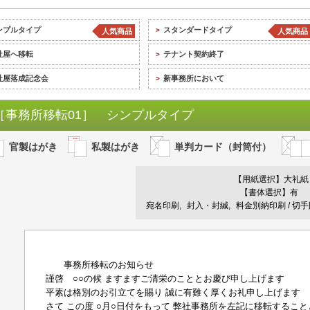
ンプルタイプ
スタンダードタイプ
>
人気商品
人気商品
社屋へ移転
テナント契約終了
>
社屋落成記念会
新事務所において
>
［事務所移転01］ シンプルタイプ
官製はがき
私製はがき
単判カード（封筒付）
【用紙選択】
大礼紙
【書体選択】有
宛名印刷
封入・封緘
料金別納印刷 / 切
事務所移転のお知らせ
謹啓 ○○の候 ますますご清栄のこととお慶び申し上げます
平素は格別のお引立てを賜り 誠に有難く厚くお礼申し上げます
さて この度 ○月○日付をもって 弊社事務所を左記に移転するこ