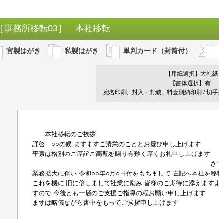
［事務所移転03］ 本社移転
官製はがき
私製はがき
単判カード（封筒付）
【用紙選択】
大礼紙
【書体選択】有
宛名印刷
封入・封緘
料金別納印刷 / 切
本社移転のご挨拶
謹啓 ○○の候 ますますご清栄のこととお慶び申し上げます
平素は格別のご厚誼ご高配を賜り有難く厚くお礼申し上げます
さて 弊
業務拡大に伴い 令和○○年○月○日付をもちまして 左記へ本社を
これを機に 旧に倍しまして社業に励み 皆様のご期待に添えます
すので 今後とも一層のご支援ご指導の程お願い申し上げます
まずは略儀ながら書中をもってご挨拶申し上げます
謹 