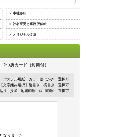
本社移転
>
社名変更と事務所移転
>
オリジナル文章
>
2つ折カード（封筒付）
パステル用紙
カラー絵はがき
選択可
【文字組み選択】縦書き 横書き 選択可
手貼り
投函
地図印刷
ロゴ印刷
選択可
ととなりました