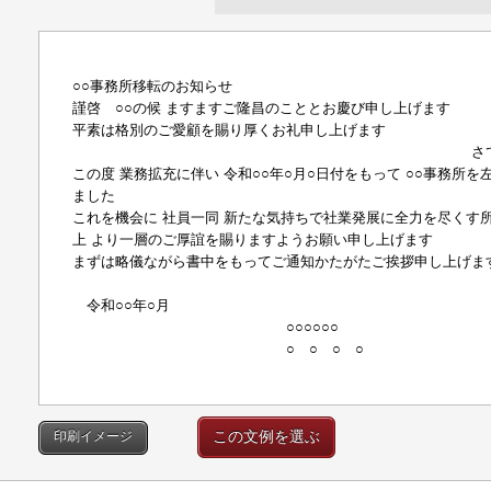
○○事務所移転のお知らせ
謹啓 ○○の候 ますますご隆昌のこととお慶び申し上げます
平素は格別のご愛顧を賜り厚くお礼申し上げます
さて 弊
この度 業務拡充に伴い 令和○○年○月○日付をもって ○○事務所
ました
これを機会に 社員一同 新たな気持ちで社業発展に全力を尽くす
上 より一層のご厚誼を賜りますようお願い申し上げます
まずは略儀ながら書中をもってご通知かたがたご挨拶申し上げま
謹 
令和○○年○月
○○○○○○
○ ○ ○ ○
この文例を選ぶ
印刷イメージ