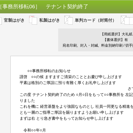
［事務所移転06］ テナント契約終了
官製はがき
私製はがき
単判カード（封筒付）
【用紙選択】
大礼紙
【書体選択】有
宛名印刷
封入・封緘
料金別納印刷 / 切
○○事務所移転のお知らせ
謹啓 ○○の候 ますますご清栄のこととお慶び申し上げます
平素は格別のご厚誼に預り有難く厚くお礼申し上げます
さて 弊
この度 テナント契約終了のため ○月○日をもって○○事務所を 
りました
これを機に 経営基盤をより強固なものとし 社員一同更なる精進
とも一層のご指導ご厚誼を賜りますようお願い申し上げます
まずは右 とり急ぎ書中をもってお知らせ申し上げます
謹 
令和○○年○月