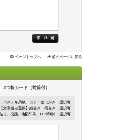
価 格
ページトップへ
前のページに戻る
2つ折カード（封筒付）
パステル用紙
カラー絵はがき
選択可
【文字組み選択】縦書き 横書き 選択可
手貼り
投函
地図印刷
ロゴ印刷
選択可