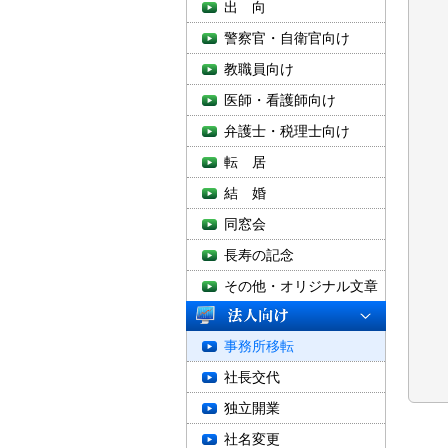
出 向
警察官・自衛官向け
教職員向け
医師・看護師向け
弁護士・税理士向け
転 居
結 婚
同窓会
長寿の記念
その他・オリジナル文章
事務所移転
社長交代
独立開業
社名変更