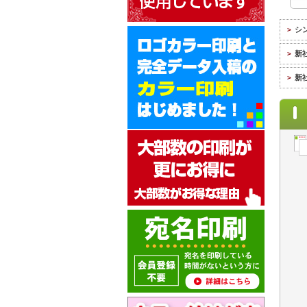
シ
>
新
>
新
>