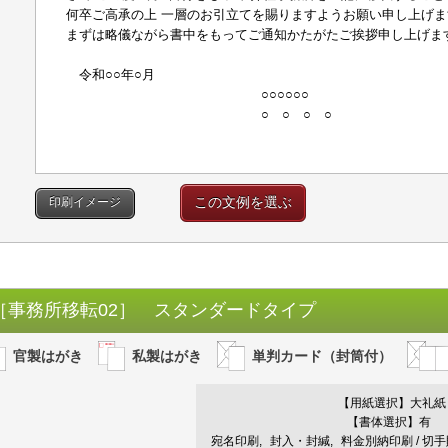
何卒ご高承の上 一層のお引立てを賜りますようお願い申し上げま
まずは略儀ながら書中をもってご通知かたがたご挨拶申し上げま
謹 
令和○○年○月
○○○○○○
○ ○ ○ ○
この文例を選ぶ
印刷イメージ
［事務所移転02］ スタンダードタイプ
官製はがき
私製はがき
単判カード（封筒付）
【用紙選択】
大礼紙
【書体選択】有
宛名印刷
封入・封緘
料金別納印刷 / 切