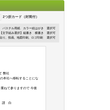
2つ折カード（封筒付）
パステル用紙
カラー絵はがき
選択可
【文字組み選択】縦書き 横書き 選択可
手貼り
投函
地図印刷
ロゴ印刷
選択可
社
左記の本社へ移転することにな
を重ねて参りますので 今後
白