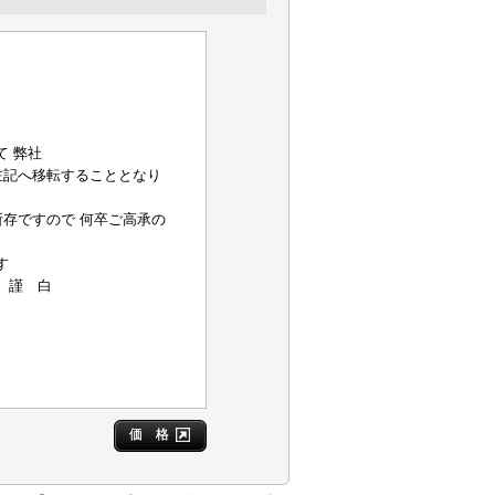
社
を左記へ移転することとなり
所存ですので 何卒ご高承の
す
白
価 格