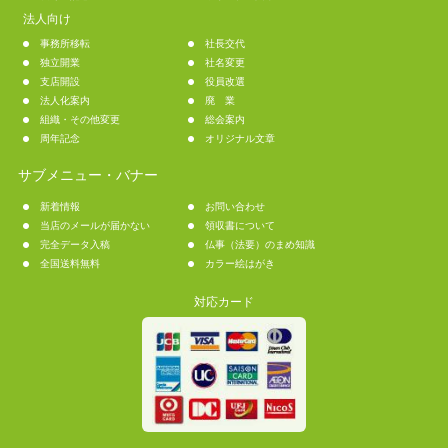
法人向け
事務所移転
社長交代
独立開業
社名変更
支店開設
役員改選
法人化案内
廃 業
組織・その他変更
総会案内
周年記念
オリジナル文章
サブメニュー・バナー
新着情報
お問い合わせ
当店のメールが届かない
領収書について
完全データ入稿
仏事（法要）のまめ知識
全国送料無料
カラー絵はがき
対応カード