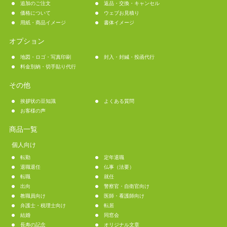
追加のご注文
返品・交換・キャンセル
価格について
ウェブお見積り
用紙・商品イメージ
書体イメージ
オプション
地図・ロゴ・写真印刷
封入・封緘・投函代行
料金別納・切手貼り代行
その他
挨拶状の豆知識
よくある質問
お客様の声
商品一覧
個人向け
転勤
定年退職
退職退任
仏事（法要）
転職
就任
出向
警察官・自衛官向け
教職員向け
医師・看護師向け
弁護士・税理士向け
転居
結婚
同窓会
長寿の記念
オリジナル文章