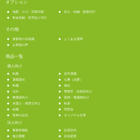
オプション
地図・ロゴ・写真印刷
封入・封緘・投函代行
料金別納・切手貼り代行
その他
挨拶状の豆知識
よくある質問
お客様の声
商品一覧
個人向け
転勤
定年退職
退職退任
仏事（法要）
転職
就任
出向
警察官・自衛官向け
教職員向け
医師・看護師向け
弁護士・税理士向け
転居
結婚
同窓会
長寿の記念
オリジナル文章
法人向け
事務所移転
社長交代
独立開業
社名変更