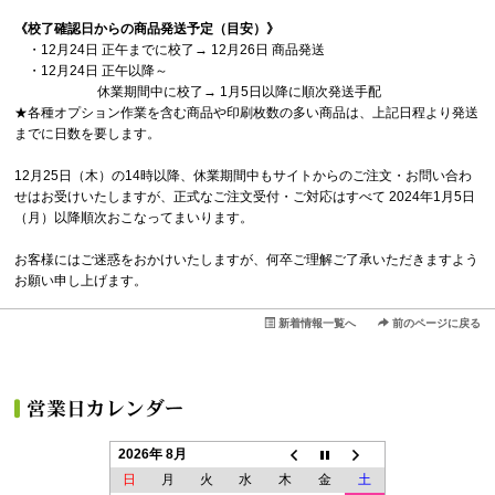
《校了確認日からの商品発送予定（目安）》
・12月24日 正午までに校了→ 12月26日 商品発送
・12月24日 正午以降～
休業期間中に校了→ 1月5日以降に順次発送手配
★各種オプション作業を含む商品や印刷枚数の多い商品は、上記日程より発送
までに日数を要します。
12月25日（木）の14時以降、休業期間中もサイトからのご注文・お問い合わ
せはお受けいたしますが、正式なご注文受付・ご対応はすべて 2024年1月5日
（月）以降順次おこなってまいります。
お客様にはご迷惑をおかけいたしますが、何卒ご理解ご了承いただきますよう
お願い申し上げます。
新着情報一覧へ
前のページに戻る
2026年 8月
日
月
火
水
木
金
土