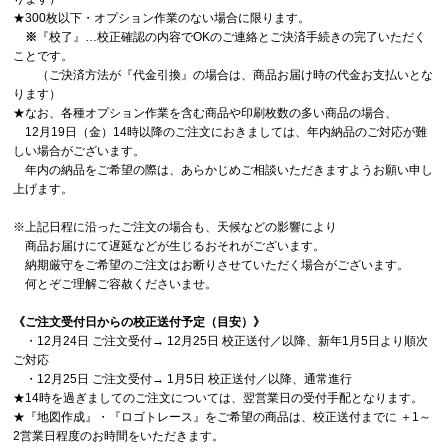
★300枚以下・オプション作業のない場合に限ります。
※
『校了』…校正確認の内容でOKのご連絡とご決済手続きの完了いただく
ことです。
（ご決済方法が『代金引換』の場合は、商品お届け時の代金お支払いとな
ります）
★なお、各種オプション作業を含む商品や印刷枚数の多い商品の場合、
12月19日（金）14時以降のご注文におきましては、年内納品のご対応が難
しい場合がございます。
年内の納品をご希望の際は、あらかじめご相談いただきますようお願い申し
上げます。
※上記日程に沿ったご注文の場合も、天候などの影響により
商品お届けにて遅延などが生じるおそれがございます。
納期厳守をご希望のご注文はお断りさせていただく場合がございます。
何とぞご理解ご容赦くださいませ。
《ご注文受付日からの校正送付予定（目安）》
・12月24日 ご注文受付→ 12月25日 校正送付／以降、新年1月5日より順次
ご対応
・12月25日 ご注文受付→ 1月5日 校正送付／以降、通常進行
★14時を過ぎましてのご注文については、翌営業日の受付手配となります。
★『地図作成』・『ロゴトレース』をご希望の商品は、校正送付までに ＋1～
2営業日程度のお時間をいただきます。