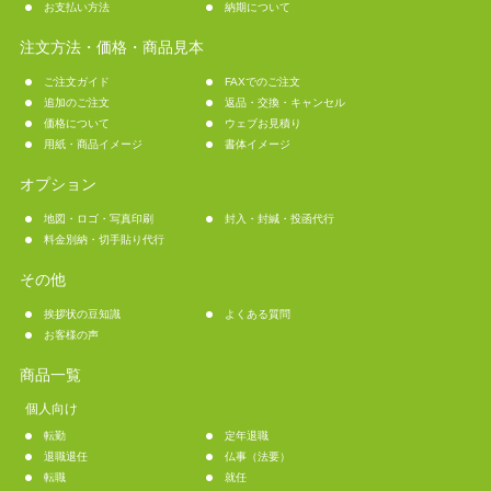
お支払い方法
納期について
注文方法・価格・商品見本
ご注文ガイド
FAXでのご注文
追加のご注文
返品・交換・キャンセル
価格について
ウェブお見積り
用紙・商品イメージ
書体イメージ
オプション
地図・ロゴ・写真印刷
封入・封緘・投函代行
料金別納・切手貼り代行
その他
挨拶状の豆知識
よくある質問
お客様の声
商品一覧
個人向け
転勤
定年退職
退職退任
仏事（法要）
転職
就任