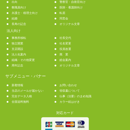
出向
警察官・自衛官向け
教職員向け
医師・看護師向け
弁護士・税理士向け
転居
結婚
同窓会
長寿の記念
オリジナル文章
法人向け
事務所移転
社長交代
独立開業
社名変更
支店開設
役員改選
法人化案内
廃 業
組織・その他変更
総会案内
周年記念
オリジナル文章
サブメニュー・バナー
新着情報
お問い合わせ
当店のメールが届かない
領収書について
完全データ入稿
仏事（法要）のまめ知識
全国送料無料
カラー絵はがき
対応カード