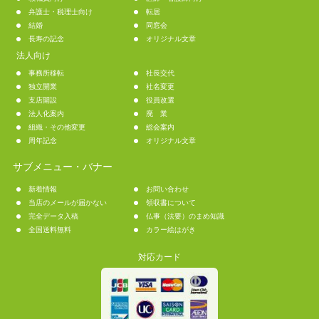
弁護士・税理士向け
転居
結婚
同窓会
長寿の記念
オリジナル文章
法人向け
事務所移転
社長交代
独立開業
社名変更
支店開設
役員改選
法人化案内
廃 業
組織・その他変更
総会案内
周年記念
オリジナル文章
サブメニュー・バナー
新着情報
お問い合わせ
当店のメールが届かない
領収書について
完全データ入稿
仏事（法要）のまめ知識
全国送料無料
カラー絵はがき
対応カード