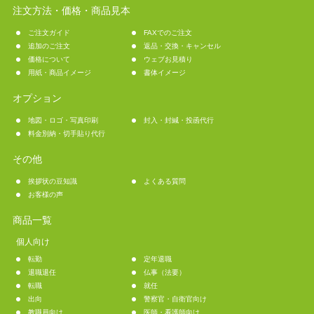
注文方法・価格・商品見本
ご注文ガイド
FAXでのご注文
追加のご注文
返品・交換・キャンセル
価格について
ウェブお見積り
用紙・商品イメージ
書体イメージ
オプション
地図・ロゴ・写真印刷
封入・封緘・投函代行
料金別納・切手貼り代行
その他
挨拶状の豆知識
よくある質問
お客様の声
商品一覧
個人向け
転勤
定年退職
退職退任
仏事（法要）
転職
就任
出向
警察官・自衛官向け
教職員向け
医師・看護師向け