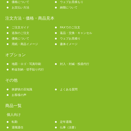
価格について
ウェブお見積もり
お支払い方法
納期について
注文方法・価格・商品見本
ご注文ガイド
FAXでのご注文
追加のご注文
返品・交換・キャンセル
価格について
ウェブお見積り
用紙・商品イメージ
書体イメージ
オプション
地図・ロゴ・写真印刷
封入・封緘・投函代行
料金別納・切手貼り代行
その他
挨拶状の豆知識
よくある質問
お客様の声
商品一覧
個人向け
転勤
定年退職
退職退任
仏事（法要）