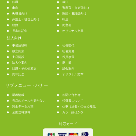
転職
就任
出向
警察官・自衛官向け
教職員向け
医師・看護師向け
弁護士・税理士向け
転居
結婚
同窓会
長寿の記念
オリジナル文章
法人向け
事務所移転
社長交代
独立開業
社名変更
支店開設
役員改選
法人化案内
廃 業
組織・その他変更
総会案内
周年記念
オリジナル文章
サブメニュー・バナー
新着情報
お問い合わせ
当店のメールが届かない
領収書について
完全データ入稿
仏事（法要）のまめ知識
全国送料無料
カラー絵はがき
対応カード