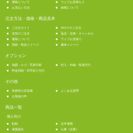
価格について
ウェブお見積もり
お支払い方法
納期について
注文方法・価格・商品見本
ご注文ガイド
FAXでのご注文
追加のご注文
返品・交換・キャンセル
価格について
ウェブお見積り
用紙・商品イメージ
書体イメージ
オプション
地図・ロゴ・写真印刷
封入・封緘・投函代行
料金別納・切手貼り代行
その他
挨拶状の豆知識
よくある質問
お客様の声
商品一覧
個人向け
転勤
定年退職
退職退任
仏事（法要）