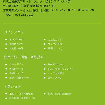
株式会社栄光プリント あいさつ状オンラインストア
〒920-0806 石川県金沢市神宮寺3-4-17
営業時間／月～金（土日祝日は休業） 9：00～12：00/13：00～14：00
FAX ： 076-252-2917
メインメニュー
トップページ
ご注文ガイド
価格について
ウェブお見積もり
お支払い方法
納期について
注文方法・価格・商品見本
ご注文ガイド
FAXでのご注文
追加のご注文
返品・交換・キャンセル
価格について
ウェブお見積り
用紙・商品イメージ
書体イメージ
オプション
地図・ロゴ・写真印刷
封入・封緘・投函代行
料金別納・切手貼り代行