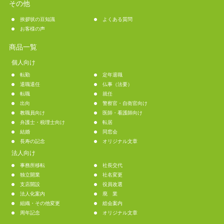
その他
挨拶状の豆知識
よくある質問
お客様の声
商品一覧
個人向け
転勤
定年退職
退職退任
仏事（法要）
転職
就任
出向
警察官・自衛官向け
教職員向け
医師・看護師向け
弁護士・税理士向け
転居
結婚
同窓会
長寿の記念
オリジナル文章
法人向け
事務所移転
社長交代
独立開業
社名変更
支店開設
役員改選
法人化案内
廃 業
組織・その他変更
総会案内
周年記念
オリジナル文章