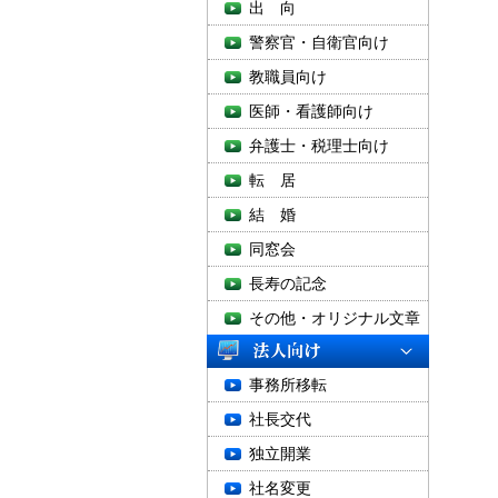
出 向
警察官・自衛官向け
教職員向け
医師・看護師向け
弁護士・税理士向け
転 居
結 婚
同窓会
長寿の記念
その他・オリジナル文章
事務所移転
社長交代
独立開業
社名変更