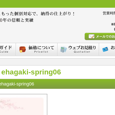
営業時間 :
※
ehagaki-spring06
ehagaki-spring06