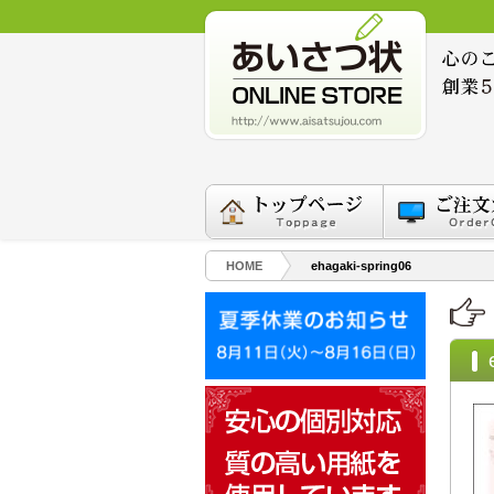
HOME
ehagaki-spring06