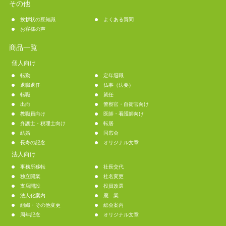
その他
挨拶状の豆知識
よくある質問
お客様の声
商品一覧
個人向け
転勤
定年退職
退職退任
仏事（法要）
転職
就任
出向
警察官・自衛官向け
教職員向け
医師・看護師向け
弁護士・税理士向け
転居
結婚
同窓会
長寿の記念
オリジナル文章
法人向け
事務所移転
社長交代
独立開業
社名変更
支店開設
役員改選
法人化案内
廃 業
組織・その他変更
総会案内
周年記念
オリジナル文章