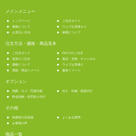
メインメニュー
トップページ
ご注文ガイド
価格について
ウェブお見積もり
お支払い方法
納期について
注文方法・価格・商品見本
ご注文ガイド
FAXでのご注文
追加のご注文
返品・交換・キャンセル
価格について
ウェブお見積り
用紙・商品イメージ
書体イメージ
オプション
地図・ロゴ・写真印刷
封入・封緘・投函代行
料金別納・切手貼り代行
その他
挨拶状の豆知識
よくある質問
お客様の声
商品一覧