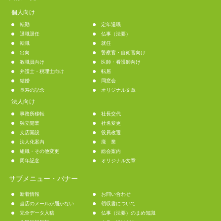
個人向け
転勤
定年退職
退職退任
仏事（法要）
転職
就任
出向
警察官・自衛官向け
教職員向け
医師・看護師向け
弁護士・税理士向け
転居
結婚
同窓会
長寿の記念
オリジナル文章
法人向け
事務所移転
社長交代
独立開業
社名変更
支店開設
役員改選
法人化案内
廃 業
組織・その他変更
総会案内
周年記念
オリジナル文章
サブメニュー・バナー
新着情報
お問い合わせ
当店のメールが届かない
領収書について
完全データ入稿
仏事（法要）のまめ知識