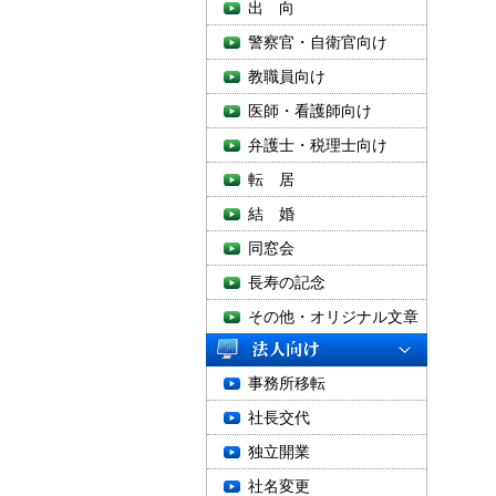
出 向
警察官・自衛官向け
教職員向け
医師・看護師向け
弁護士・税理士向け
転 居
結 婚
同窓会
長寿の記念
その他・オリジナル文章
事務所移転
社長交代
独立開業
社名変更