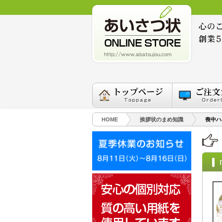
HOME
挨拶状のまめ知識
喪中ハ