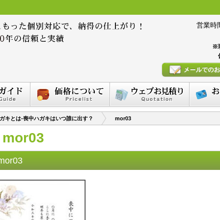
営業時間 :
※
ガキとは-喪中ハガキはいつ誰に出す？
mor03
mor03
mor03