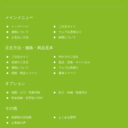
メインメニュー
トップページ
ご注文ガイド
価格について
ウェブお見積もり
お支払い方法
納期について
注文方法・価格・商品見本
ご注文ガイド
FAXでのご注文
追加のご注文
返品・交換・キャンセル
価格について
ウェブお見積り
用紙・商品イメージ
書体イメージ
オプション
地図・ロゴ・写真印刷
封入・封緘・投函代行
料金別納・切手貼り代行
その他
挨拶状の豆知識
よくある質問
お客様の声