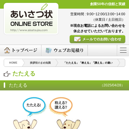
創業50年の信頼と実績
営業時間 : 9:00~12:00/13:00~14:00
（休業日 / 土日祝日）
※現在お電話によるお問い合わせを
休止させていただいております。
HOME
挨拶状のまめ知識
「たたえる」「称える」「讃える」の違い
た
たたえる
たたえる
（2025/04/28）