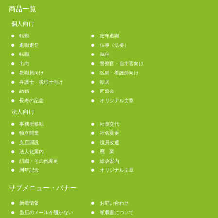
商品一覧
個人向け
転勤
定年退職
退職退任
仏事（法要）
転職
就任
出向
警察官・自衛官向け
教職員向け
医師・看護師向け
弁護士・税理士向け
転居
結婚
同窓会
長寿の記念
オリジナル文章
法人向け
事務所移転
社長交代
独立開業
社名変更
支店開設
役員改選
法人化案内
廃 業
組織・その他変更
総会案内
周年記念
オリジナル文章
サブメニュー・バナー
新着情報
お問い合わせ
当店のメールが届かない
領収書について