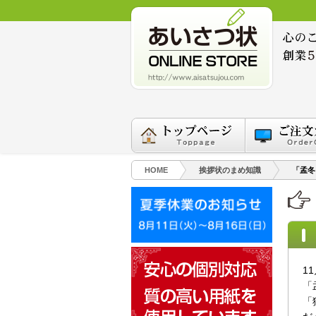
HOME
挨拶状のまめ知識
「孟冬
1
「
「