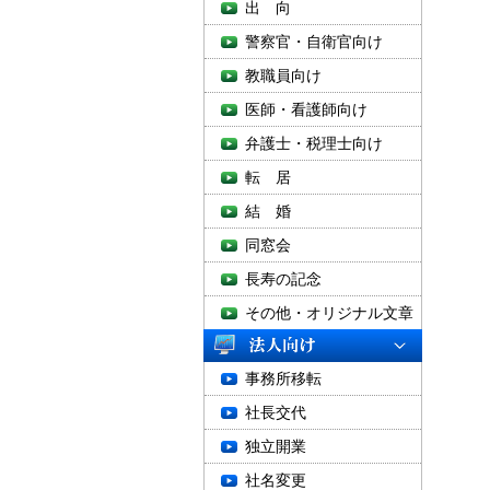
出 向
警察官・自衛官向け
教職員向け
医師・看護師向け
弁護士・税理士向け
転 居
結 婚
同窓会
長寿の記念
その他・オリジナル文章
事務所移転
社長交代
独立開業
社名変更