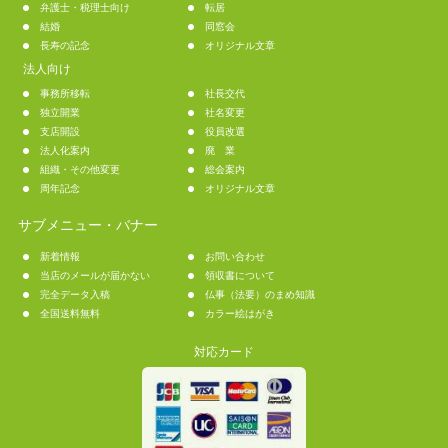
弁護士・税理士向け
転居
結婚
同窓会
長寿の記念
オリジナル文章
法人向け
事務所移転
社長交代
独立開業
社名変更
支店開設
役員改選
法人化案内
廃 業
組織・その他変更
総会案内
周年記念
オリジナル文章
サブメニュー・バナー
新着情報
お問い合わせ
当店のメールが届かない
領収書について
完全データ入稿
仏事（法要）のまめ知識
全国送料無料
カラー絵はがき
対応カード