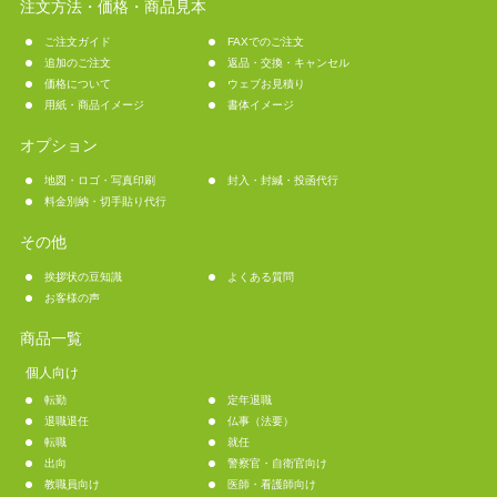
注文方法・価格・商品見本
ご注文ガイド
FAXでのご注文
追加のご注文
返品・交換・キャンセル
価格について
ウェブお見積り
用紙・商品イメージ
書体イメージ
オプション
地図・ロゴ・写真印刷
封入・封緘・投函代行
料金別納・切手貼り代行
その他
挨拶状の豆知識
よくある質問
お客様の声
商品一覧
個人向け
転勤
定年退職
退職退任
仏事（法要）
転職
就任
出向
警察官・自衛官向け
教職員向け
医師・看護師向け