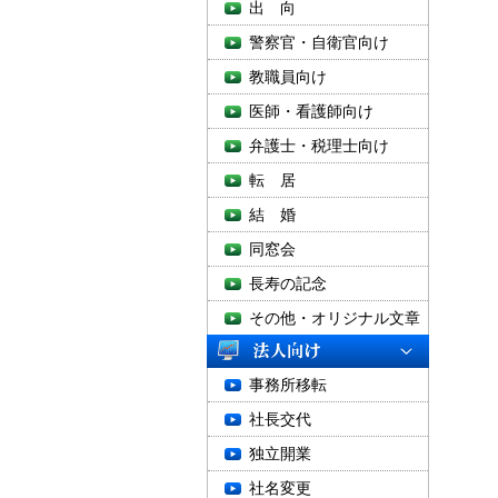
出 向
警察官・自衛官向け
教職員向け
医師・看護師向け
弁護士・税理士向け
転 居
結 婚
同窓会
長寿の記念
その他・オリジナル文章
事務所移転
社長交代
独立開業
社名変更