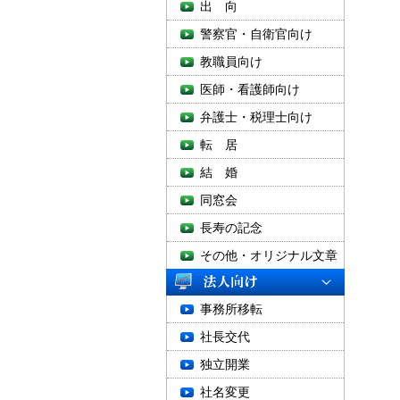
出 向
警察官・自衛官向け
教職員向け
医師・看護師向け
弁護士・税理士向け
転 居
結 婚
同窓会
長寿の記念
その他・オリジナル文章
事務所移転
社長交代
独立開業
社名変更