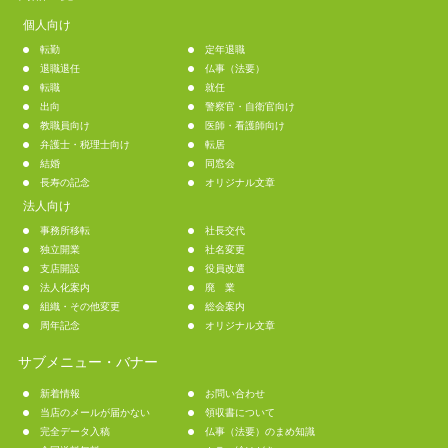
個人向け
転勤
定年退職
退職退任
仏事（法要）
転職
就任
出向
警察官・自衛官向け
教職員向け
医師・看護師向け
弁護士・税理士向け
転居
結婚
同窓会
長寿の記念
オリジナル文章
法人向け
事務所移転
社長交代
独立開業
社名変更
支店開設
役員改選
法人化案内
廃 業
組織・その他変更
総会案内
周年記念
オリジナル文章
サブメニュー・バナー
新着情報
お問い合わせ
当店のメールが届かない
領収書について
完全データ入稿
仏事（法要）のまめ知識