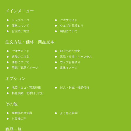
メインメニュー
トップページ
ご注文ガイド
価格について
ウェブお見積もり
お支払い方法
納期について
注文方法・価格・商品見本
ご注文ガイド
FAXでのご注文
追加のご注文
返品・交換・キャンセル
価格について
ウェブお見積り
用紙・商品イメージ
書体イメージ
オプション
地図・ロゴ・写真印刷
封入・封緘・投函代行
料金別納・切手貼り代行
その他
挨拶状の豆知識
よくある質問
お客様の声
商品一覧