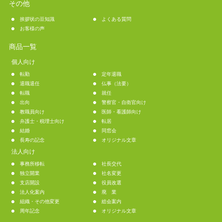
その他
挨拶状の豆知識
よくある質問
お客様の声
商品一覧
個人向け
転勤
定年退職
退職退任
仏事（法要）
転職
就任
出向
警察官・自衛官向け
教職員向け
医師・看護師向け
弁護士・税理士向け
転居
結婚
同窓会
長寿の記念
オリジナル文章
法人向け
事務所移転
社長交代
独立開業
社名変更
支店開設
役員改選
法人化案内
廃 業
組織・その他変更
総会案内
周年記念
オリジナル文章