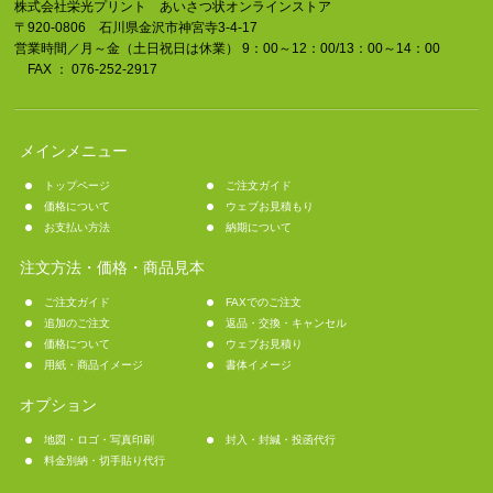
株式会社栄光プリント あいさつ状オンラインストア
〒920-0806 石川県金沢市神宮寺3-4-17
営業時間／月～金（土日祝日は休業） 9：00～12：00/13：00～14：00
FAX ： 076-252-2917
メインメニュー
トップページ
ご注文ガイド
価格について
ウェブお見積もり
お支払い方法
納期について
注文方法・価格・商品見本
ご注文ガイド
FAXでのご注文
追加のご注文
返品・交換・キャンセル
価格について
ウェブお見積り
用紙・商品イメージ
書体イメージ
オプション
地図・ロゴ・写真印刷
封入・封緘・投函代行
料金別納・切手貼り代行