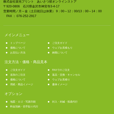
株式会社栄光プリント あいさつ状オンラインストア
〒920-0806 石川県金沢市神宮寺3-4-17
営業時間／月～金（土日祝日は休業） 9：00～12：00/13：00～14：00
FAX ： 076-252-2917
メインメニュー
トップページ
ご注文ガイド
価格について
ウェブお見積もり
お支払い方法
納期について
注文方法・価格・商品見本
ご注文ガイド
FAXでのご注文
追加のご注文
返品・交換・キャンセル
価格について
ウェブお見積り
用紙・商品イメージ
書体イメージ
オプション
地図・ロゴ・写真印刷
封入・封緘・投函代行
料金別納・切手貼り代行