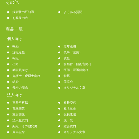
その他
挨拶状の豆知識
よくある質問
お客様の声
商品一覧
個人向け
転勤
定年退職
退職退任
仏事（法要）
転職
就任
出向
警察官・自衛官向け
教職員向け
医師・看護師向け
弁護士・税理士向け
転居
結婚
同窓会
長寿の記念
オリジナル文章
法人向け
事務所移転
社長交代
独立開業
社名変更
支店開設
役員改選
法人化案内
廃 業
組織・その他変更
総会案内
周年記念
オリジナル文章