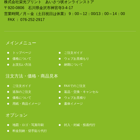
株式会社栄光プリント あいさつ状オンラインストア
〒920-0806 石川県金沢市神宮寺3-4-17
営業時間／月～金（土日祝日は休業） 9：00～12：00/13：00～14：00
FAX ： 076-252-2917
メインメニュー
トップページ
ご注文ガイド
価格について
ウェブお見積もり
お支払い方法
納期について
注文方法・価格・商品見本
ご注文ガイド
FAXでのご注文
追加のご注文
返品・交換・キャンセル
価格について
ウェブお見積り
用紙・商品イメージ
書体イメージ
オプション
地図・ロゴ・写真印刷
封入・封緘・投函代行
料金別納・切手貼り代行