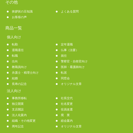
その他
挨拶状の豆知識
よくある質問
お客様の声
商品一覧
個人向け
転勤
定年退職
退職退任
仏事（法要）
転職
就任
出向
警察官・自衛官向け
教職員向け
医師・看護師向け
弁護士・税理士向け
転居
結婚
同窓会
長寿の記念
オリジナル文章
法人向け
事務所移転
社長交代
独立開業
社名変更
支店開設
役員改選
法人化案内
廃 業
組織・その他変更
総会案内
周年記念
オリジナル文章