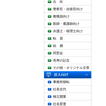
出 向
警察官・自衛官向け
教職員向け
医師・看護師向け
弁護士・税理士向け
転 居
結 婚
同窓会
長寿の記念
その他・オリジナル文章
事務所移転
社長交代
独立開業
社名変更