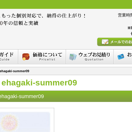
営業時間 :
※
ehagaki-summer09
ehagaki-summer09
ehagaki-summer09