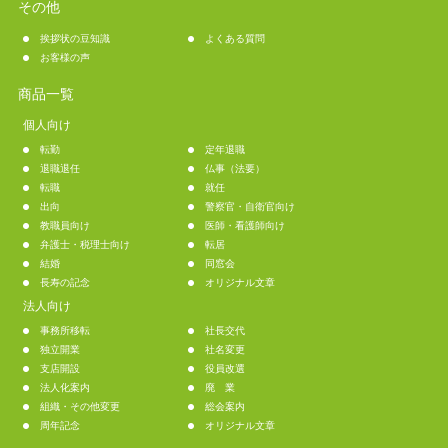
その他
挨拶状の豆知識
よくある質問
お客様の声
商品一覧
個人向け
転勤
定年退職
退職退任
仏事（法要）
転職
就任
出向
警察官・自衛官向け
教職員向け
医師・看護師向け
弁護士・税理士向け
転居
結婚
同窓会
長寿の記念
オリジナル文章
法人向け
事務所移転
社長交代
独立開業
社名変更
支店開設
役員改選
法人化案内
廃 業
組織・その他変更
総会案内
周年記念
オリジナル文章