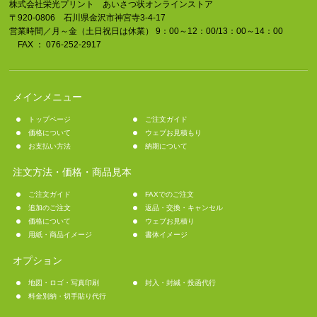
株式会社栄光プリント あいさつ状オンラインストア
〒920-0806 石川県金沢市神宮寺3-4-17
営業時間／月～金（土日祝日は休業） 9：00～12：00/13：00～14：00
FAX ： 076-252-2917
メインメニュー
トップページ
ご注文ガイド
価格について
ウェブお見積もり
お支払い方法
納期について
注文方法・価格・商品見本
ご注文ガイド
FAXでのご注文
追加のご注文
返品・交換・キャンセル
価格について
ウェブお見積り
用紙・商品イメージ
書体イメージ
オプション
地図・ロゴ・写真印刷
封入・封緘・投函代行
料金別納・切手貼り代行