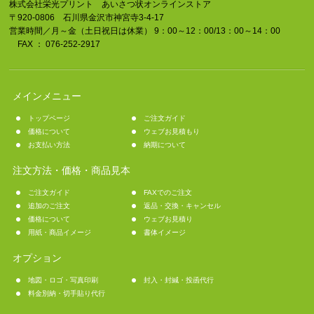
株式会社栄光プリント あいさつ状オンラインストア
〒920-0806 石川県金沢市神宮寺3-4-17
営業時間／月～金（土日祝日は休業） 9：00～12：00/13：00～14：00
FAX ： 076-252-2917
メインメニュー
トップページ
ご注文ガイド
価格について
ウェブお見積もり
お支払い方法
納期について
注文方法・価格・商品見本
ご注文ガイド
FAXでのご注文
追加のご注文
返品・交換・キャンセル
価格について
ウェブお見積り
用紙・商品イメージ
書体イメージ
オプション
地図・ロゴ・写真印刷
封入・封緘・投函代行
料金別納・切手貼り代行