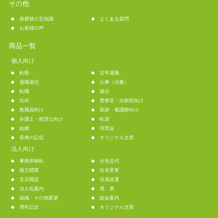
その他
挨拶状の豆知識
よくある質問
お客様の声
商品一覧
個人向け
転勤
定年退職
退職退任
仏事（法要）
転職
就任
出向
警察官・自衛官向け
教職員向け
医師・看護師向け
弁護士・税理士向け
転居
結婚
同窓会
長寿の記念
オリジナル文章
法人向け
事務所移転
社長交代
独立開業
社名変更
支店開設
役員改選
法人化案内
廃 業
組織・その他変更
総会案内
周年記念
オリジナル文章