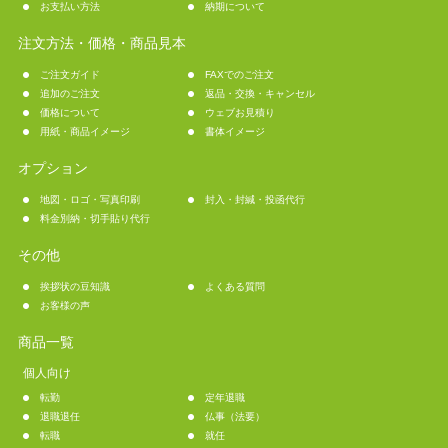
お支払い方法
納期について
注文方法・価格・商品見本
ご注文ガイド
FAXでのご注文
追加のご注文
返品・交換・キャンセル
価格について
ウェブお見積り
用紙・商品イメージ
書体イメージ
オプション
地図・ロゴ・写真印刷
封入・封緘・投函代行
料金別納・切手貼り代行
その他
挨拶状の豆知識
よくある質問
お客様の声
商品一覧
個人向け
転勤
定年退職
退職退任
仏事（法要）
転職
就任