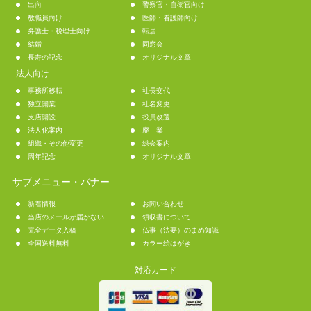
出向
警察官・自衛官向け
教職員向け
医師・看護師向け
弁護士・税理士向け
転居
結婚
同窓会
長寿の記念
オリジナル文章
法人向け
事務所移転
社長交代
独立開業
社名変更
支店開設
役員改選
法人化案内
廃 業
組織・その他変更
総会案内
周年記念
オリジナル文章
サブメニュー・バナー
新着情報
お問い合わせ
当店のメールが届かない
領収書について
完全データ入稿
仏事（法要）のまめ知識
全国送料無料
カラー絵はがき
対応カード