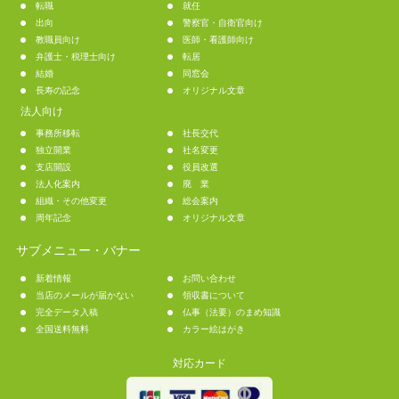
転職
就任
出向
警察官・自衛官向け
教職員向け
医師・看護師向け
弁護士・税理士向け
転居
結婚
同窓会
長寿の記念
オリジナル文章
法人向け
事務所移転
社長交代
独立開業
社名変更
支店開設
役員改選
法人化案内
廃 業
組織・その他変更
総会案内
周年記念
オリジナル文章
サブメニュー・バナー
新着情報
お問い合わせ
当店のメールが届かない
領収書について
完全データ入稿
仏事（法要）のまめ知識
全国送料無料
カラー絵はがき
対応カード