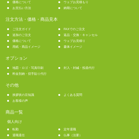
価格について
ウェブお見積もり
お支払い方法
納期について
注文方法・価格・商品見本
ご注文ガイド
FAXでのご注文
追加のご注文
返品・交換・キャンセル
価格について
ウェブお見積り
用紙・商品イメージ
書体イメージ
オプション
地図・ロゴ・写真印刷
封入・封緘・投函代行
料金別納・切手貼り代行
その他
挨拶状の豆知識
よくある質問
お客様の声
商品一覧
個人向け
転勤
定年退職
退職退任
仏事（法要）