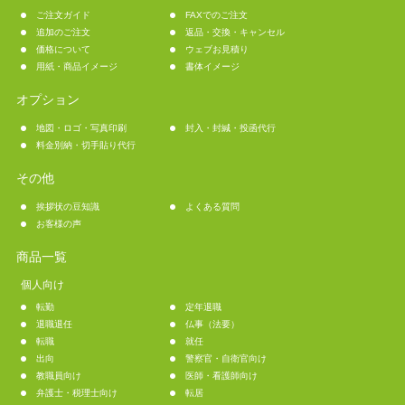
ご注文ガイド
FAXでのご注文
追加のご注文
返品・交換・キャンセル
価格について
ウェブお見積り
用紙・商品イメージ
書体イメージ
オプション
地図・ロゴ・写真印刷
封入・封緘・投函代行
料金別納・切手貼り代行
その他
挨拶状の豆知識
よくある質問
お客様の声
商品一覧
個人向け
転勤
定年退職
退職退任
仏事（法要）
転職
就任
出向
警察官・自衛官向け
教職員向け
医師・看護師向け
弁護士・税理士向け
転居