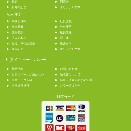
結婚
同窓会
長寿の記念
オリジナル文章
法人向け
事務所移転
社長交代
独立開業
社名変更
支店開設
役員改選
法人化案内
廃 業
組織・その他変更
総会案内
周年記念
オリジナル文章
サブメニュー・バナー
新着情報
お問い合わせ
当店のメールが届かない
領収書について
完全データ入稿
仏事（法要）のまめ知識
全国送料無料
カラー絵はがき
対応カード