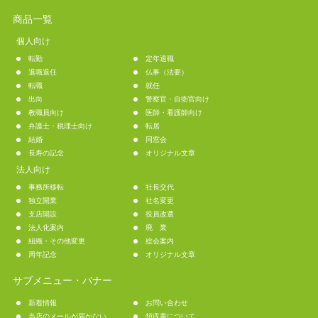
商品一覧
個人向け
転勤
定年退職
退職退任
仏事（法要）
転職
就任
出向
警察官・自衛官向け
教職員向け
医師・看護師向け
弁護士・税理士向け
転居
結婚
同窓会
長寿の記念
オリジナル文章
法人向け
事務所移転
社長交代
独立開業
社名変更
支店開設
役員改選
法人化案内
廃 業
組織・その他変更
総会案内
周年記念
オリジナル文章
サブメニュー・バナー
新着情報
お問い合わせ
当店のメールが届かない
領収書について