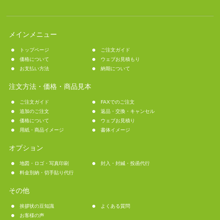
メインメニュー
トップページ
ご注文ガイド
価格について
ウェブお見積もり
お支払い方法
納期について
注文方法・価格・商品見本
ご注文ガイド
FAXでのご注文
追加のご注文
返品・交換・キャンセル
価格について
ウェブお見積り
用紙・商品イメージ
書体イメージ
オプション
地図・ロゴ・写真印刷
封入・封緘・投函代行
料金別納・切手貼り代行
その他
挨拶状の豆知識
よくある質問
お客様の声