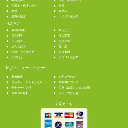
教職員向け
医師・看護師向け
弁護士・税理士向け
転居
結婚
同窓会
長寿の記念
オリジナル文章
法人向け
事務所移転
社長交代
独立開業
社名変更
支店開設
役員改選
法人化案内
廃 業
組織・その他変更
総会案内
周年記念
オリジナル文章
サブメニュー・バナー
新着情報
お問い合わせ
当店のメールが届かない
領収書について
完全データ入稿
仏事（法要）のまめ知識
全国送料無料
カラー絵はがき
対応カード