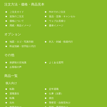
注文方法・価格・商品見本
ご注文ガイド
FAXでのご注文
追加のご注文
返品・交換・キャンセル
価格について
ウェブお見積り
用紙・商品イメージ
書体イメージ
オプション
地図・ロゴ・写真印刷
封入・封緘・投函代行
料金別納・切手貼り代行
その他
挨拶状の豆知識
よくある質問
お客様の声
商品一覧
個人向け
転勤
定年退職
退職退任
仏事（法要）
転職
就任
出向
警察官・自衛官向け