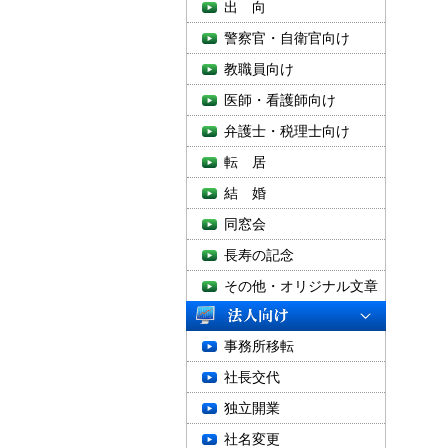
出 向
警察官・自衛官向け
教職員向け
医師・看護師向け
弁護士・税理士向け
転 居
結 婚
同窓会
長寿の記念
その他・オリジナル文章
事務所移転
社長交代
独立開業
社名変更