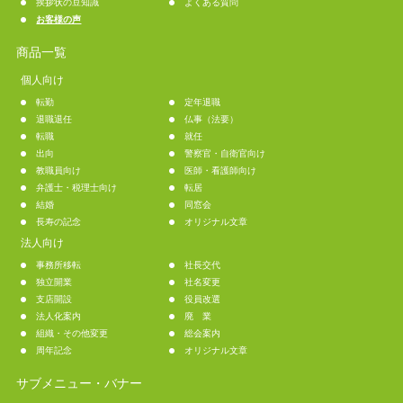
挨拶状の豆知識
よくある質問
お客様の声
商品一覧
個人向け
転勤
定年退職
退職退任
仏事（法要）
転職
就任
出向
警察官・自衛官向け
教職員向け
医師・看護師向け
弁護士・税理士向け
転居
結婚
同窓会
長寿の記念
オリジナル文章
法人向け
事務所移転
社長交代
独立開業
社名変更
支店開設
役員改選
法人化案内
廃 業
組織・その他変更
総会案内
周年記念
オリジナル文章
サブメニュー・バナー