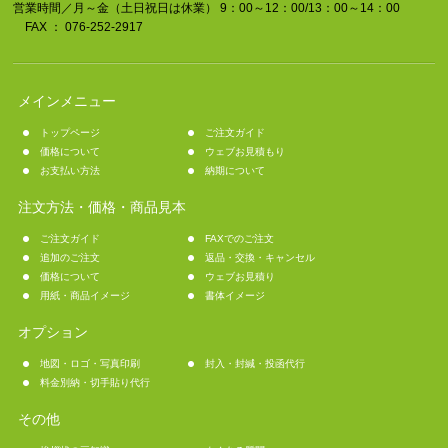
営業時間／月～金（土日祝日は休業） 9：00～12：00/13：00～14：00
FAX ： 076-252-2917
メインメニュー
トップページ
ご注文ガイド
価格について
ウェブお見積もり
お支払い方法
納期について
注文方法・価格・商品見本
ご注文ガイド
FAXでのご注文
追加のご注文
返品・交換・キャンセル
価格について
ウェブお見積り
用紙・商品イメージ
書体イメージ
オプション
地図・ロゴ・写真印刷
封入・封緘・投函代行
料金別納・切手貼り代行
その他