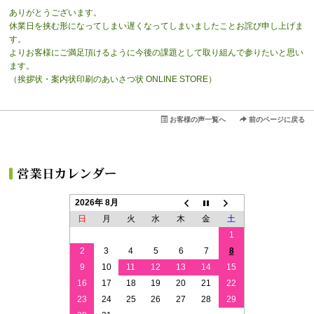
ありがとうございます。
休業日を挟む形になってしまい遅くなってしまいましたことお詫び申し上げま
す。
よりお客様にご満足頂けるように今後の課題として取り組んで参りたいと思い
ます。
（挨拶状・案内状印刷のあいさつ状 ONLINE STORE）
お客様の声一覧へ
前のページに戻る
2026年 8月
日
月
火
水
木
金
土
1
2
3
4
5
6
7
8
9
10
11
12
13
14
15
16
17
18
19
20
21
22
23
24
25
26
27
28
29