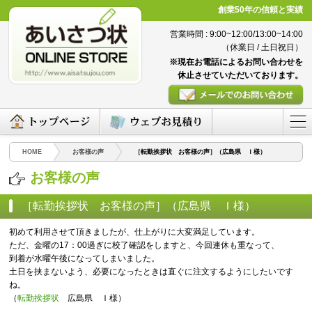
創業50年の信頼と実績
営業時間 : 9:00~12:00/13:00~14:00
（休業日 / 土日祝日）
※現在お電話によるお問い合わせを
休止させていただいております。
HOME
お客様の声
［転勤挨拶状 お客様の声］（広島県 Ｉ様）
お客様の声
［転勤挨拶状 お客様の声］（広島県 Ｉ様）
（2016/03/07）
初めて利用させて頂きましたが、仕上がりに大変満足しています。
ただ、金曜の17：00過ぎに校了確認をしますと、今回連休も重なって、
到着が水曜午後になってしまいました。
土日を挟まないよう、必要になったときは直ぐに注文するようにしたいです
ね。
（
転勤挨拶状
広島県 Ｉ様）