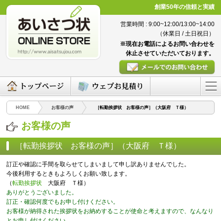
創業50年の信頼と実績
営業時間 : 9:00~12:00/13:00~14:00
（休業日 / 土日祝日）
※現在お電話によるお問い合わせを
休止させていただいております。
HOME
お客様の声
［転勤挨拶状 お客様の声］（大阪府 Ｔ様）
お客様の声
［転勤挨拶状 お客様の声］（大阪府 Ｔ様）
（2016/03/07）
訂正や確認に手間を取らせてしまいまして申し訳ありませんでした。
今後利用するときもよろしくお願い致します。
（
転勤挨拶状
大阪府 Ｔ様）
ありがとうございました。
訂正・確認何度でもお申し付けください。
お客様が納得された挨拶状をお納めすることが使命と考えますので、なんなり
とお申し付けください。