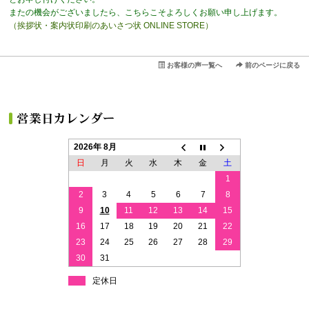
またの機会がございましたら、こちらこそよろしくお願い申し上げます。
（挨拶状・案内状印刷のあいさつ状 ONLINE STORE）
お客様の声一覧へ
前のページに戻る
2026年 8月
日
月
火
水
木
金
土
1
2
3
4
5
6
7
8
9
10
11
12
13
14
15
16
17
18
19
20
21
22
23
24
25
26
27
28
29
30
31
定休日