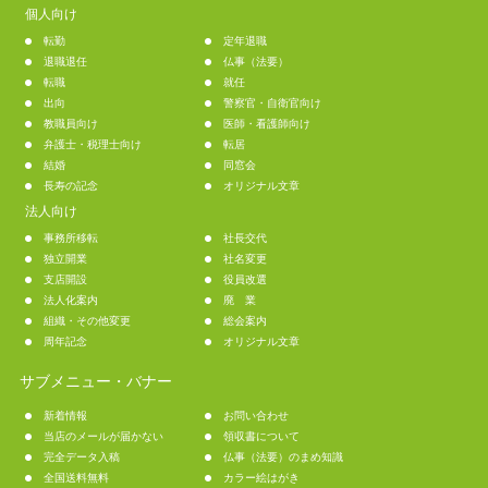
個人向け
転勤
定年退職
退職退任
仏事（法要）
転職
就任
出向
警察官・自衛官向け
教職員向け
医師・看護師向け
弁護士・税理士向け
転居
結婚
同窓会
長寿の記念
オリジナル文章
法人向け
事務所移転
社長交代
独立開業
社名変更
支店開設
役員改選
法人化案内
廃 業
組織・その他変更
総会案内
周年記念
オリジナル文章
サブメニュー・バナー
新着情報
お問い合わせ
当店のメールが届かない
領収書について
完全データ入稿
仏事（法要）のまめ知識
全国送料無料
カラー絵はがき