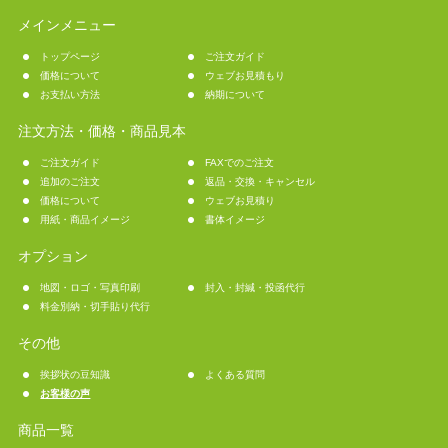
メインメニュー
トップページ
ご注文ガイド
価格について
ウェブお見積もり
お支払い方法
納期について
注文方法・価格・商品見本
ご注文ガイド
FAXでのご注文
追加のご注文
返品・交換・キャンセル
価格について
ウェブお見積り
用紙・商品イメージ
書体イメージ
オプション
地図・ロゴ・写真印刷
封入・封緘・投函代行
料金別納・切手貼り代行
その他
挨拶状の豆知識
よくある質問
お客様の声
商品一覧