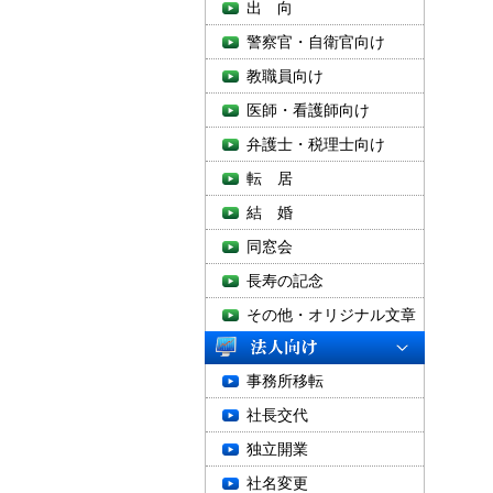
出 向
警察官・自衛官向け
教職員向け
医師・看護師向け
弁護士・税理士向け
転 居
結 婚
同窓会
長寿の記念
その他・オリジナル文章
事務所移転
社長交代
独立開業
社名変更