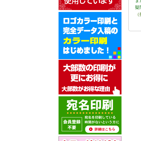
ま
疑
（