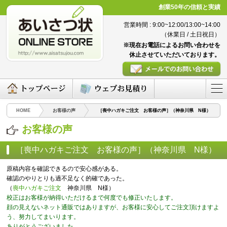
創業50年の信頼と実績
営業時間 : 9:00~12:00/13:00~14:00
（休業日 / 土日祝日）
※現在お電話によるお問い合わせを
休止させていただいております。
HOME
お客様の声
［喪中ハガキご注文 お客様の声］（神奈川県 N様）
お客様の声
［喪中ハガキご注文 お客様の声］（神奈川県 N様）
（2016/03/07）
原稿内容を確認できるので安心感がある。
確認のやりとりも過不足なく的確であった。
（
喪中ハガキご注文
神奈川県 N様）
校正はお客様が納得いただけるまで何度でも修正いたします。
顔の見えないネット通販ではありますが、お客様に安心してご注文頂けますよ
う、努力してまいります。
ありがとうございました。