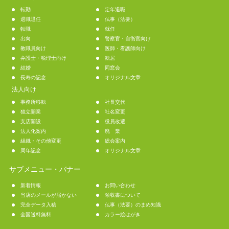
転勤
定年退職
退職退任
仏事（法要）
転職
就任
出向
警察官・自衛官向け
教職員向け
医師・看護師向け
弁護士・税理士向け
転居
結婚
同窓会
長寿の記念
オリジナル文章
法人向け
事務所移転
社長交代
独立開業
社名変更
支店開設
役員改選
法人化案内
廃 業
組織・その他変更
総会案内
周年記念
オリジナル文章
サブメニュー・バナー
新着情報
お問い合わせ
当店のメールが届かない
領収書について
完全データ入稿
仏事（法要）のまめ知識
全国送料無料
カラー絵はがき