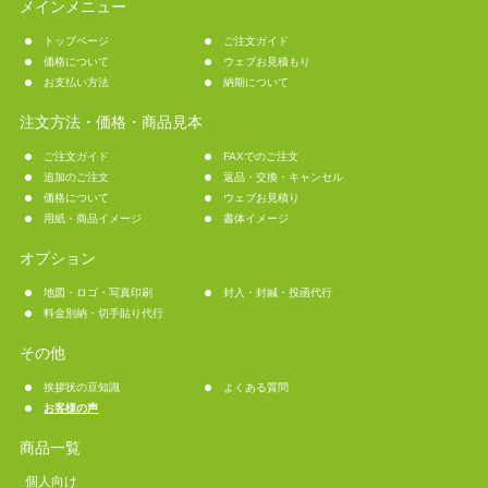
メインメニュー
トップページ
ご注文ガイド
価格について
ウェブお見積もり
お支払い方法
納期について
注文方法・価格・商品見本
ご注文ガイド
FAXでのご注文
追加のご注文
返品・交換・キャンセル
価格について
ウェブお見積り
用紙・商品イメージ
書体イメージ
オプション
地図・ロゴ・写真印刷
封入・封緘・投函代行
料金別納・切手貼り代行
その他
挨拶状の豆知識
よくある質問
お客様の声
商品一覧
個人向け