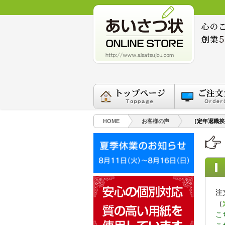
HOME
お客様の声
［定年退職挨
注
（
こ