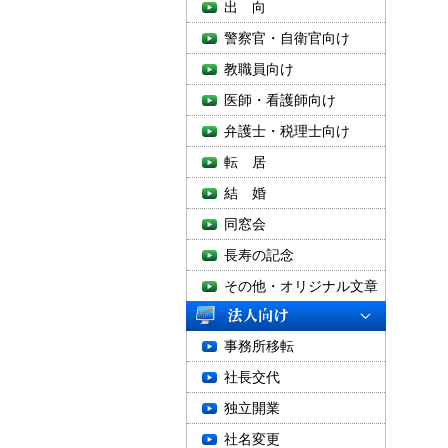
出 向
警察官・自衛官向け
教職員向け
医師・看護師向け
弁護士・税理士向け
転 居
結 婚
同窓会
長寿の記念
その他・オリジナル文章
事務所移転
社長交代
独立開業
社名変更