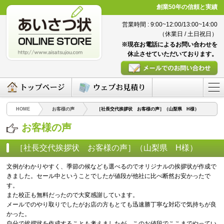
創業50年の信頼と実績
営業時間 : 9:00~12:00/13:00~14:00
（休業日 / 土日祝日）
※現在お電話によるお問い合わせを
休止させていただいております。
HOME
お客様の声
［社長交代挨拶状 お客様の声］（山梨県 H様）
お客様の声
［社長交代挨拶状 お客様の声］（山梨県 H様）
（2016/03/07）
文例がわかりやすく、季節の候なども選べるのでオリジナルの挨拶状が作成で
きました。セール中ということでしたが値段が他社に比べ断然お安かったで
す。
また校正も無料だったので大変感謝しています。
メールでのやり取りでしたがお店の方もとても迅速勝丁寧な対応で気持ちが良
かった。
自分で挨拶状を作成することも考えましたが、このお値段でここまでやってい