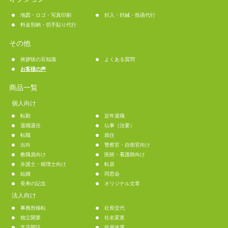
地図・ロゴ・写真印刷
封入・封緘・投函代行
料金別納・切手貼り代行
その他
挨拶状の豆知識
よくある質問
お客様の声
商品一覧
個人向け
転勤
定年退職
退職退任
仏事（法要）
転職
就任
出向
警察官・自衛官向け
教職員向け
医師・看護師向け
弁護士・税理士向け
転居
結婚
同窓会
長寿の記念
オリジナル文章
法人向け
事務所移転
社長交代
独立開業
社名変更
支店開設
役員改選