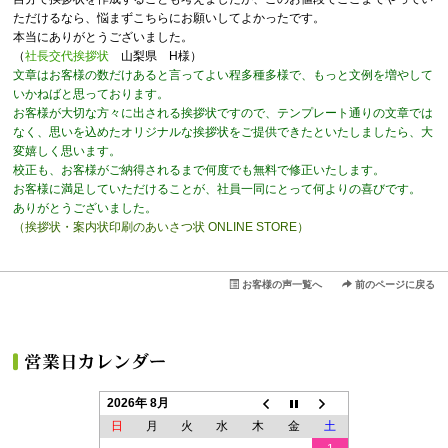
ただけるなら、悩まずこちらにお願いしてよかったです。
本当にありがとうございました。
（
社長交代挨拶状
山梨県 H様）
文章はお客様の数だけあると言ってよい程多種多様で、もっと文例を増やして
いかねばと思っております。
お客様が大切な方々に出される挨拶状ですので、テンプレート通りの文章では
なく、思いを込めたオリジナルな挨拶状をご提供できたといたしましたら、大
変嬉しく思います。
校正も、お客様がご納得されるまで何度でも無料で修正いたします。
お客様に満足していただけることが、社員一同にとって何よりの喜びです。
ありがとうございました。
（挨拶状・案内状印刷のあいさつ状 ONLINE STORE）
お客様の声一覧へ
前のページに戻る
2026年 8月
日
月
火
水
木
金
土