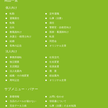
商品一覧
個人向け
転勤
定年退職
退職退任
仏事（法要）
転職
就任
出向
警察官・自衛官向け
教職員向け
医師・看護師向け
弁護士・税理士向け
転居
結婚
同窓会
長寿の記念
オリジナル文章
法人向け
事務所移転
社長交代
独立開業
社名変更
支店開設
役員改選
法人化案内
廃 業
組織・その他変更
総会案内
周年記念
オリジナル文章
サブメニュー・バナー
新着情報
お問い合わせ
当店のメールが届かない
領収書について
完全データ入稿
仏事（法要）のまめ知識