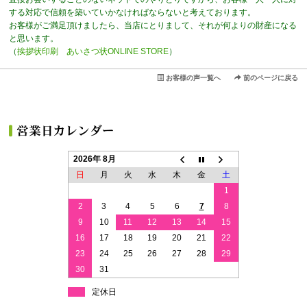
する対応で信頼を築いていかなければならないと考えております。
お客様がご満足頂けましたら、当店にとりまして、それが何よりの財産になる
と思います。
（
挨拶状印刷 あいさつ状ONLINE STORE
）
お客様の声一覧へ
前のページに戻る
2026年 8月
日
月
火
水
木
金
土
1
2
3
4
5
6
7
8
9
10
11
12
13
14
15
16
17
18
19
20
21
22
23
24
25
26
27
28
29
30
31
定休日