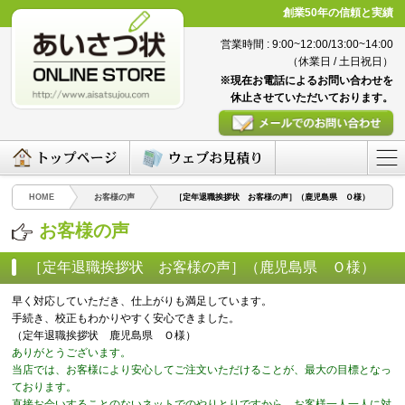
創業50年の信頼と実績
営業時間 : 9:00~12:00/13:00~14:00
（休業日 / 土日祝日）
※現在お電話によるお問い合わせを
休止させていただいております。
HOME
お客様の声
［定年退職挨拶状 お客様の声］（鹿児島県 Ｏ様）
お客様の声
［定年退職挨拶状 お客様の声］（鹿児島県 Ｏ様）
（2016/04/08）
早く対応していただき、仕上がりも満足しています。
手続き、校正もわかりやすく安心できました。
（定年退職挨拶状 鹿児島県 Ｏ様）
ありがとうございます。
当店では、お客様により安心してご注文いただけることが、最大の目標となっ
ております。
直接お会いすることのないネットでのやりとりですから、お客様一人一人に対