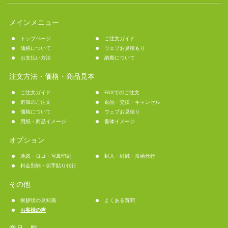
メインメニュー
トップページ
ご注文ガイド
価格について
ウェブお見積もり
お支払い方法
納期について
注文方法・価格・商品見本
ご注文ガイド
FAXでのご注文
追加のご注文
返品・交換・キャンセル
価格について
ウェブお見積り
用紙・商品イメージ
書体イメージ
オプション
地図・ロゴ・写真印刷
封入・封緘・投函代行
料金別納・切手貼り代行
その他
挨拶状の豆知識
よくある質問
お客様の声