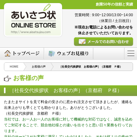
創業50年の信頼と実績
営業時間 : 9:00~12:00/13:00~14:00
（休業日 / 土日祝日）
※現在お電話によるお問い合わせを
休止させていただいております。
HOME
お客様の声
［社長交代挨拶状 お客様の声］（京都府 Ｐ様）
お客様の声
［社長交代挨拶状 お客様の声］（京都府 Ｐ様）
（2016/04/08）
たまたまサイトを見て料金の安さのに惹かれ注文させて頂きましたが、連絡も
出来上がりも早くとても助かりました。ありがとうございました。
（社長交代挨拶状 京都府 Ｐ様）
当社では、お一人お一人のお客様に対して機械的な対応ではなく、誠意を込め
てご対応することで、競合他社様との違いを出そうと思い日々業務を行ってお
ります。
当社のサービスがお客様に満足していただけましたら、それは何よりの幸せで