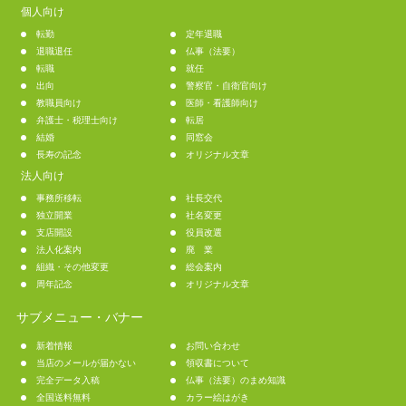
個人向け
転勤
定年退職
退職退任
仏事（法要）
転職
就任
出向
警察官・自衛官向け
教職員向け
医師・看護師向け
弁護士・税理士向け
転居
結婚
同窓会
長寿の記念
オリジナル文章
法人向け
事務所移転
社長交代
独立開業
社名変更
支店開設
役員改選
法人化案内
廃 業
組織・その他変更
総会案内
周年記念
オリジナル文章
サブメニュー・バナー
新着情報
お問い合わせ
当店のメールが届かない
領収書について
完全データ入稿
仏事（法要）のまめ知識
全国送料無料
カラー絵はがき