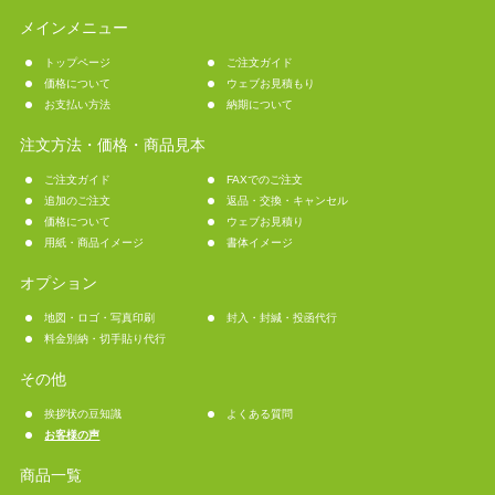
メインメニュー
トップページ
ご注文ガイド
価格について
ウェブお見積もり
お支払い方法
納期について
注文方法・価格・商品見本
ご注文ガイド
FAXでのご注文
追加のご注文
返品・交換・キャンセル
価格について
ウェブお見積り
用紙・商品イメージ
書体イメージ
オプション
地図・ロゴ・写真印刷
封入・封緘・投函代行
料金別納・切手貼り代行
その他
挨拶状の豆知識
よくある質問
お客様の声
商品一覧