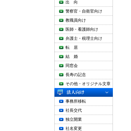
出 向
警察官・自衛官向け
教職員向け
医師・看護師向け
弁護士・税理士向け
転 居
結 婚
同窓会
長寿の記念
その他・オリジナル文章
事務所移転
社長交代
独立開業
社名変更