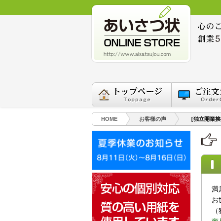
HOME
お客様の声
［独立開業挨
満
お
（