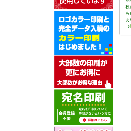
商
校
も
あ
（