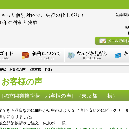
営業時間 :
※
拶状 お客様の声］（東京都 Ｔ様）
お客様の声
［独立開業挨拶状 お客様の声］（東京都 Ｔ様）
足できる品質なのに価格が街中の店より３-４割も安いのにビックリし
世話になりました。
独立開業挨拶状ご注文 東京都 T様）