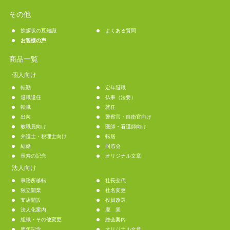
その他
挨拶状の豆知識
よくある質問
お客様の声
商品一覧
個人向け
転勤
定年退職
退職退任
仏事（法要）
転職
就任
出向
警察官・自衛官向け
教職員向け
医師・看護師向け
弁護士・税理士向け
転居
結婚
同窓会
長寿の記念
オリジナル文章
法人向け
事務所移転
社長交代
独立開業
社名変更
支店開設
役員改選
法人化案内
廃 業
組織・その他変更
総会案内
周年記念
オリジナル文章