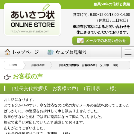
創業50年の信頼と実績
営業時間 : 9:00~12:00/13:00~14:00
（休業日 / 土日祝日）
※現在お電話によるお問い合わせを
休止させていただいております。
HOME
お客様の声
［社長交代挨拶状 お客様の声］（石川県 Ｊ様）
お客様の声
［社長交代挨拶状 お客様の声］（石川県 Ｊ様）
（2016/04/08）
お世話になります。
とても分かりやすい丁寧な対応なのに私の方がメールの確認を怠ってしまった
ばっかりに、御迷惑をお掛けして申し訳ありませんでした。
数量が少ないと他社では逆に割高になって悩んでおりました。
格安で素早い対応していただき感謝しております。
ありがとうございました。
（社長交代挨拶状ご注文 石川県 Ｊ様）