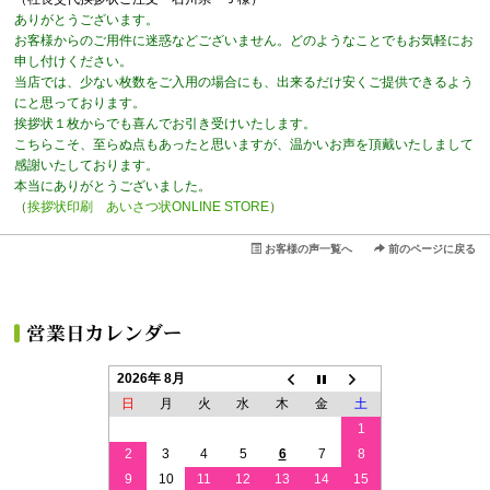
ありがとうございます。
お客様からのご用件に迷惑などございません。どのようなことでもお気軽にお
申し付けください。
当店では、少ない枚数をご入用の場合にも、出来るだけ安くご提供できるよう
にと思っております。
挨拶状１枚からでも喜んでお引き受けいたします。
こちらこそ、至らぬ点もあったと思いますが、温かいお声を頂戴いたしまして
感謝いたしております。
本当にありがとうございました。
（
挨拶状印刷 あいさつ状ONLINE STORE
）
お客様の声一覧へ
前のページに戻る
2026年 8月
日
月
火
水
木
金
土
1
2
3
4
5
6
7
8
9
10
11
12
13
14
15