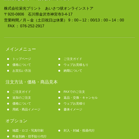
株式会社栄光プリント あいさつ状オンラインストア
〒920-0806 石川県金沢市神宮寺3-4-17
営業時間／月～金（土日祝日は休業） 9：00～12：00/13：00～14：00
FAX ： 076-252-2917
メインメニュー
トップページ
ご注文ガイド
価格について
ウェブお見積もり
お支払い方法
納期について
注文方法・価格・商品見本
ご注文ガイド
FAXでのご注文
追加のご注文
返品・交換・キャンセル
価格について
ウェブお見積り
用紙・商品イメージ
書体イメージ
オプション
地図・ロゴ・写真印刷
封入・封緘・投函代行
料金別納・切手貼り代行