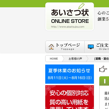
HOME
お客様の声
［退職・退任
最
迅
ま