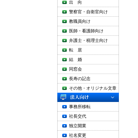
出 向
警察官・自衛官向け
教職員向け
医師・看護師向け
弁護士・税理士向け
転 居
結 婚
同窓会
長寿の記念
その他・オリジナル文章
事務所移転
社長交代
独立開業
社名変更