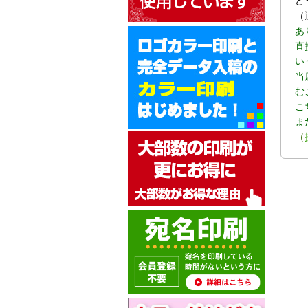
ど
（
あ
直
い
当
む
こ
ま
（