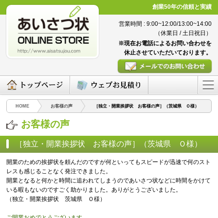
創業50年の信頼と実績
営業時間 : 9:00~12:00/13:00~14:00
（休業日 / 土日祝日）
※現在お電話によるお問い合わせを
休止させていただいております。
HOME
お客様の声
［独立・開業挨拶状 お客様の声］（茨城県 Ｏ様）
お客様の声
［独立・開業挨拶状 お客様の声］（茨城県 Ｏ様）
（2016/04/08）
開業のための挨拶状を頼んだのですが何といってもスピードが迅速で何のスト
レスも感じることなく発注できました。
開業となると何かと時間に追われてしまうのであいさつ状などに時間をかけて
いる暇もないのですごく助かりました。ありがとうございました。
（独立・開業挨拶状 茨城県 Ｏ様）
ご開業おめでとうございます。