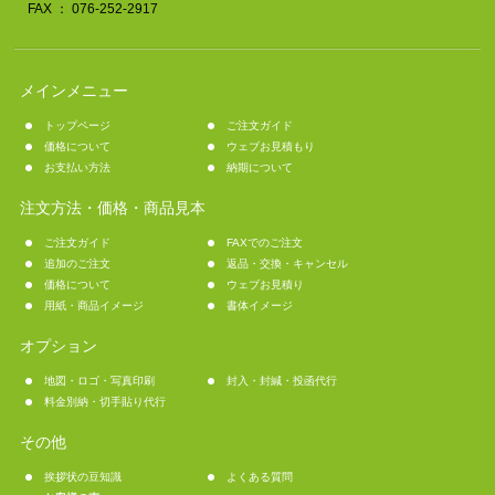
FAX ： 076-252-2917
メインメニュー
トップページ
ご注文ガイド
価格について
ウェブお見積もり
お支払い方法
納期について
注文方法・価格・商品見本
ご注文ガイド
FAXでのご注文
追加のご注文
返品・交換・キャンセル
価格について
ウェブお見積り
用紙・商品イメージ
書体イメージ
オプション
地図・ロゴ・写真印刷
封入・封緘・投函代行
料金別納・切手貼り代行
その他
挨拶状の豆知識
よくある質問