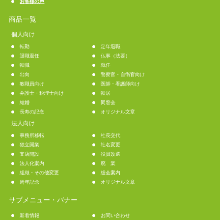
お客様の声
商品一覧
個人向け
転勤
定年退職
退職退任
仏事（法要）
転職
就任
出向
警察官・自衛官向け
教職員向け
医師・看護師向け
弁護士・税理士向け
転居
結婚
同窓会
長寿の記念
オリジナル文章
法人向け
事務所移転
社長交代
独立開業
社名変更
支店開設
役員改選
法人化案内
廃 業
組織・その他変更
総会案内
周年記念
オリジナル文章
サブメニュー・バナー
新着情報
お問い合わせ