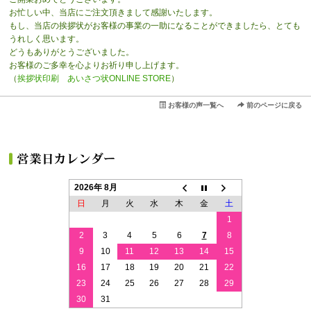
お忙しい中、当店にご注文頂きまして感謝いたします。
もし、当店の挨拶状がお客様の事業の一助になることができましたら、とても
うれしく思います。
どうもありがとうございました。
お客様のご多幸を心よりお祈り申し上げます。
（
挨拶状印刷 あいさつ状ONLINE STORE
）
お客様の声一覧へ
前のページに戻る
2026年 8月
日
月
火
水
木
金
土
1
2
3
4
5
6
7
8
9
10
11
12
13
14
15
16
17
18
19
20
21
22
23
24
25
26
27
28
29
30
31