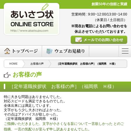
創業50年の信頼と実績
営業時間 : 9:00~12:00/13:00~14:00
（休業日 / 土日祝日）
※現在お電話によるお問い合わせを
休止させていただいております。
HOME
お客様の声
［定年退職挨拶状 お客様の声］（福岡県 Ｈ様）
お客様の声
［定年退職挨拶状 お客様の声］（福岡県 Ｈ様）
（2016/04/08）
特に大きな問題はありませんでした。
対応スピードも満足できるものでした。
全体出来には満足しています。
文字がもう少し大きければよかった。
その点はアドバイスが欲しかった。
（定年退職挨拶状 福岡県 Ｈ様）
ご指摘いただきました、文字が小さくなる旨について一言欲しかった とのご
指摘、一言の気配りが至らず申し訳ありませんでした。