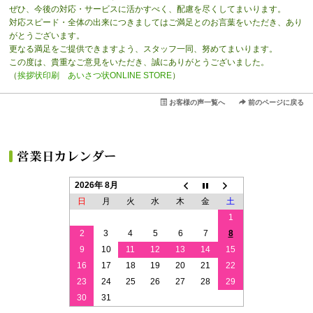
ぜひ、今後の対応・サービスに活かすべく、配慮を尽くしてまいります。
対応スピード・全体の出来につきましてはご満足とのお言葉をいただき、あり
がとうございます。
更なる満足をご提供できますよう、スタッフ一同、努めてまいります。
この度は、貴重なご意見をいただき、誠にありがとうございました。
（
挨拶状印刷 あいさつ状ONLINE STORE
）
お客様の声一覧へ
前のページに戻る
2026年 8月
日
月
火
水
木
金
土
1
2
3
4
5
6
7
8
9
10
11
12
13
14
15
16
17
18
19
20
21
22
23
24
25
26
27
28
29
30
31