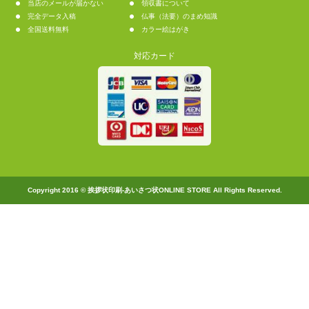
当店のメールが届かない
領収書について
完全データ入稿
仏事（法要）のまめ知識
全国送料無料
カラー絵はがき
対応カード
Copyright 2016 © 挨拶状印刷-あいさつ状ONLINE STORE All Rights Reserved.