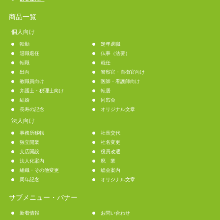
商品一覧
個人向け
転勤
定年退職
退職退任
仏事（法要）
転職
就任
出向
警察官・自衛官向け
教職員向け
医師・看護師向け
弁護士・税理士向け
転居
結婚
同窓会
長寿の記念
オリジナル文章
法人向け
事務所移転
社長交代
独立開業
社名変更
支店開設
役員改選
法人化案内
廃 業
組織・その他変更
総会案内
周年記念
オリジナル文章
サブメニュー・バナー
新着情報
お問い合わせ