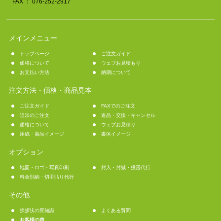
FAX ： 076-252-2917
メインメニュー
トップページ
ご注文ガイド
価格について
ウェブお見積もり
お支払い方法
納期について
注文方法・価格・商品見本
ご注文ガイド
FAXでのご注文
追加のご注文
返品・交換・キャンセル
価格について
ウェブお見積り
用紙・商品イメージ
書体イメージ
オプション
地図・ロゴ・写真印刷
封入・封緘・投函代行
料金別納・切手貼り代行
その他
挨拶状の豆知識
よくある質問
お客様の声