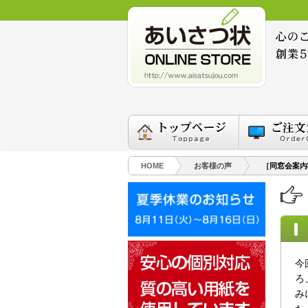
HOME
お客様の声
［同窓会案内
今
ろ
み