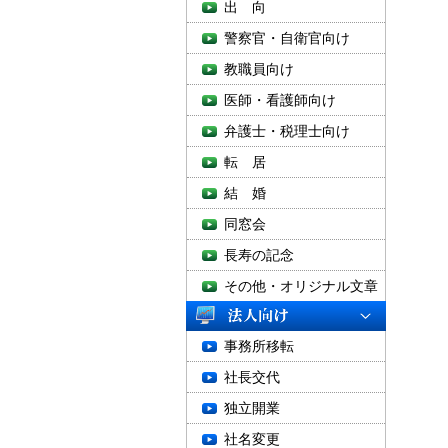
出 向
警察官・自衛官向け
教職員向け
医師・看護師向け
弁護士・税理士向け
転 居
結 婚
同窓会
長寿の記念
その他・オリジナル文章
事務所移転
社長交代
独立開業
社名変更