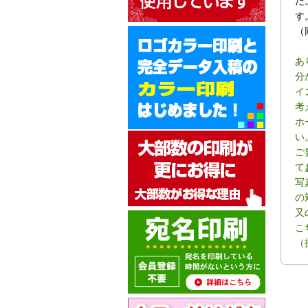
た
す
（
あ
分
イ
考
ホ
い
ご
て
写
の
又
こ
（