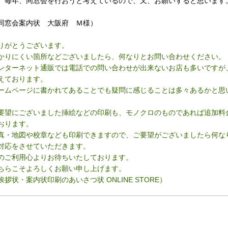
。毎年、同窓会を行おうと考えているので、又、お願いすると思います
。
同窓会案内状 大阪府 Ｍ様）
りがとうございます。
かりにくい箇所などございましたら、何なりとお問い合わせください。
ンターネット通販では電話での問い合わせが出来ないお店も多いですが
えております。
ームページに書かれてあることでも疑問に感じることは多々あるかと思
。
要望にございました挿絵などの印刷も、モノクロのものであれば追加料金
おります。
真・地図や校章なども印刷できますので、ご要望がございましたら何な
対応をさせていただきます。
のご利用心よりお待ちいたしております。
ちらこそよろしくお願い申し上げます。
挨拶状・案内状印刷のあいさつ状 ONLINE STORE）